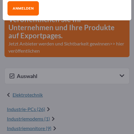
Geschäftskontakte>> hier starten
ANMELDEN
Veröffentlichen Sie Ihr
Unternehmen und Ihre Produkte
auf Exportpages.
Jetzt Anbieter werden und Sichtbarkeit gewinnen>> hier
veröffentlichen
Auswahl
Elektrotechnik
Industrie-PCs (26)
Industriemodems (1)
Industriemonitore (9)