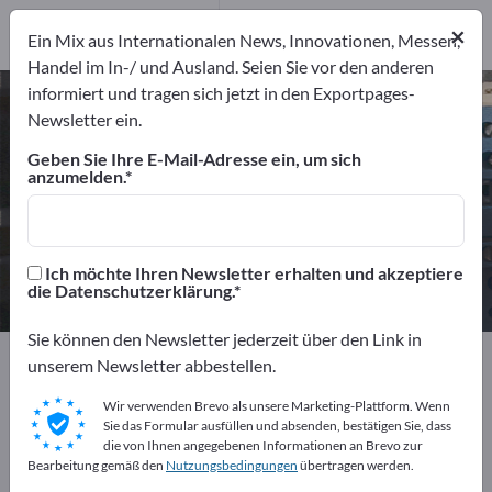
Distributoren
5
×
Ein Mix aus Internationalen News, Innovationen, Messen,
Dienstleister
1
Handel im In-/ und Ausland. Seien Sie vor den anderen
informiert und tragen sich jetzt in den Exportpages-
Industrieelektronik – Hersteller
Newsletter ein.
und Lieferanten finden
Geben Sie Ihre E-Mail-Adresse ein, um sich
anzumelden.
Anbieter
Hersteller
48
42
Distributoren
Dienstleister
Ich möchte Ihren Newsletter erhalten und akzeptiere
5
1
die Datenschutzerklärung.
Sie können den Newsletter jederzeit über den Link in
Exportpages
Elektrotechnik
Industrieelektronik
unserem Newsletter abbestellen.
Wir verwenden Brevo als unsere Marketing-Plattform. Wenn
Kostenlos inserieren auf
Sie das Formular ausfüllen und absenden, bestätigen Sie, dass
die von Ihnen angegebenen Informationen an Brevo zur
Exportpages!
Bearbeitung gemäß den
Nutzungsbedingungen
übertragen werden.
Bedarfe – Angebote – Gebrauchtwaren –