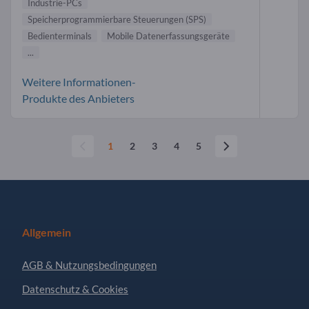
Industrie-PCs
Speicherprogrammierbare Steuerungen (SPS)
Bedienterminals
Mobile Datenerfassungsgeräte
...
Weitere Informationen-
Produkte des Anbieters
1
2
3
4
5
Allgemein
AGB & Nutzungsbedingungen
Datenschutz & Cookies