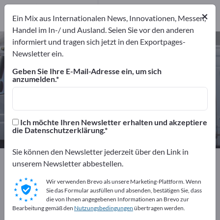
Hersteller
294
×
Ein Mix aus Internationalen News, Innovationen, Messen,
Distributoren
17
Handel im In-/ und Ausland. Seien Sie vor den anderen
informiert und tragen sich jetzt in den Exportpages-
Kraftfahrzeugteile – Hersteller und
Newsletter ein.
Lieferanten finden
Geben Sie Ihre E-Mail-Adresse ein, um sich
anzumelden.
Anbieter
Hersteller
311
294
Distributoren
Ich möchte Ihren Newsletter erhalten und akzeptiere
17
die Datenschutzerklärung.
Sie können den Newsletter jederzeit über den Link in
Exportpages
Fahrzeuge
Kraftfahrzeugteile
unserem Newsletter abbestellen.
Wir verwenden Brevo als unsere Marketing-Plattform. Wenn
Kostenlos inserieren auf
Sie das Formular ausfüllen und absenden, bestätigen Sie, dass
die von Ihnen angegebenen Informationen an Brevo zur
Exportpages!
Bearbeitung gemäß den
Nutzungsbedingungen
übertragen werden.
Bedarfe – Angebote – Gebrauchtwaren –