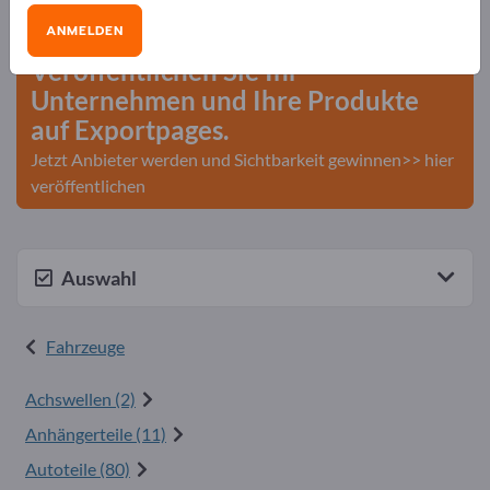
Geschäftskontakte>> hier starten
ANMELDEN
Veröffentlichen Sie Ihr
Unternehmen und Ihre Produkte
auf Exportpages.
Jetzt Anbieter werden und Sichtbarkeit gewinnen>> hier
veröffentlichen
Auswahl
Fahrzeuge
Achswellen (2)
Anhängerteile (11)
Autoteile (80)