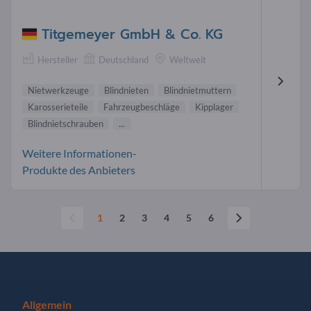
Titgemeyer GmbH & Co. KG
Hersteller
Deutschland
Weltweit
Nietwerkzeuge
Blindnieten
Blindnietmuttern
Karosserieteile
Fahrzeugbeschläge
Kipplager
Blindnietschrauben
...
Weitere Informationen-
Produkte des Anbieters
1
2
3
4
5
6
Allgemein