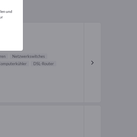
llen und
ur
ren
Netzwerkswitches
omputerkühler
DSL-Router