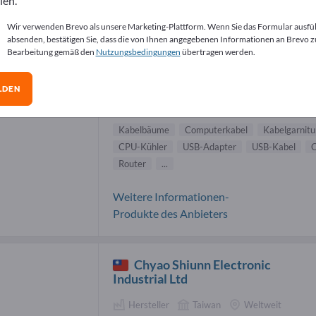
len.
elbäume Lieferanten (10)
Wir verwenden Brevo als unsere Marketing-Plattform. Wenn Sie das Formular ausfü
absenden, bestätigen Sie, dass die von Ihnen angegebenen Informationen an Brevo z
Bearbeitung gemäß den
Nutzungsbedingungen
übertragen werden.
ASSMANN Electronic GmbH
LDEN
Hersteller
Deutschland
Weltweit
Kabelbäume
Computerkabel
Kabelgarnitu
CPU-Kühler
USB-Adapter
USB-Kabel
C
Router
...
Weitere Informationen-
Produkte des Anbieters
Chyao Shiunn Electronic
Industrial Ltd
Hersteller
Taiwan
Weltweit