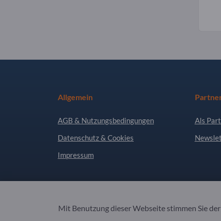
Allgemein
Partne
AGB & Nutzungsbedingungen
Als Part
Datenschutz & Cookies
Newslet
Impressum
Copyright © 2026 Exportpages International GmbH
Mit Benutzung dieser Webseite stimmen Sie de