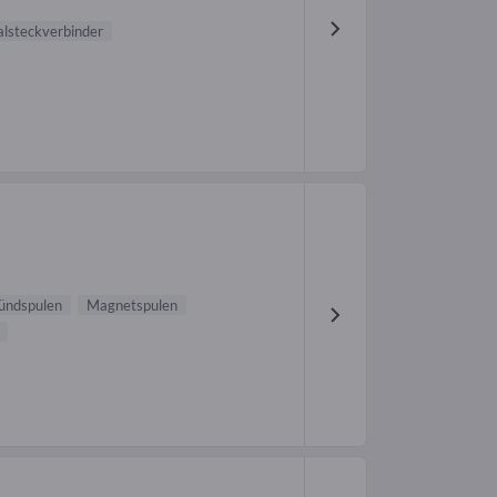
alsteckverbinder
ündspulen
Magnetspulen