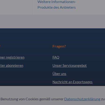
Weitere Informationen-
Produkte des Anbieters
r
Fragen?
ner registrieren
FAQ
ter abonnieren
Unser Serviceangebot
Über uns
Nachricht an Exportpages
. Alle Rechte vorbehalten.
r Benutzung von Cookies gemäß unserer
Datenschutzerklärung
zu