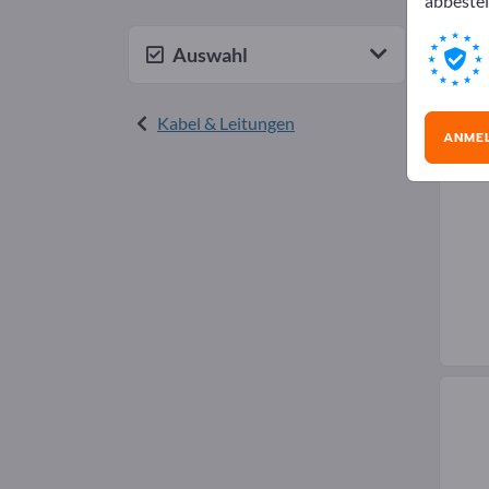
abbestel
Kab
Auswahl
Kabel & Leitungen
ANME