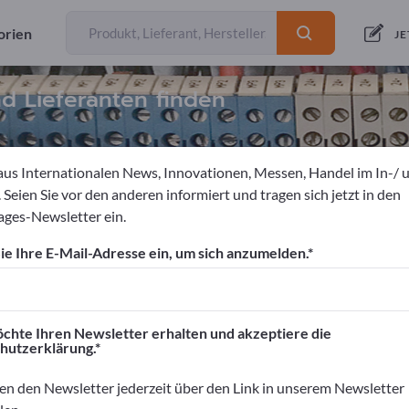
orien
JE
d Lieferanten finden
aus Internationalen News, Innovationen, Messen, Handel im In-/ 
 Seien Sie vor den anderen informiert und tragen sich jetzt in den
ges-Newsletter ein.
ngen
Kabelbäume
e Ihre E-Mail-Adresse ein, um sich anzumelden.
ortpages!
äftskontakte>> hier starten
chte Ihren Newsletter erhalten und akzeptiere die
hutzerklärung.
rnehmen und Ihre Produkte auf Exportpag
nen>> hier veröffentlichen
en den Newsletter jederzeit über den Link in unserem Newsletter