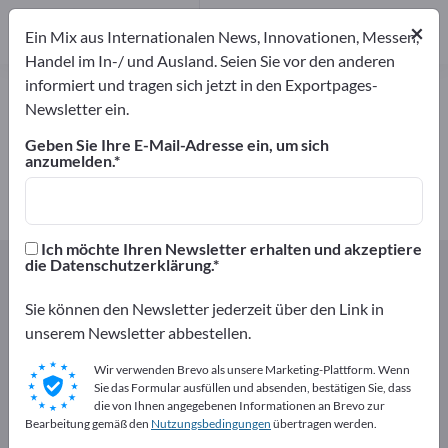
Distributoren
×
1
Ein Mix aus Internationalen News, Innovationen, Messen,
Handel im In-/ und Ausland. Seien Sie vor den anderen
informiert und tragen sich jetzt in den Exportpages-
Wachteleier – Hersteller und
Newsletter ein.
Lieferanten finden
Geben Sie Ihre E-Mail-Adresse ein, um sich
anzumelden.
Anbieter
Distributoren
1
1
Ich möchte Ihren Newsletter erhalten und akzeptiere
Exportpages
Nahrungsmittel & Getränke
Feinkost
die Datenschutzerklärung.
Wachteleier
Sie können den Newsletter jederzeit über den Link in
unserem Newsletter abbestellen.
Kostenlos inserieren auf
Exportpages!
Wir verwenden Brevo als unsere Marketing-Plattform. Wenn
Sie das Formular ausfüllen und absenden, bestätigen Sie, dass
Bedarfe – Angebote – Gebrauchtwaren –
die von Ihnen angegebenen Informationen an Brevo zur
Bearbeitung gemäß den
Nutzungsbedingungen
übertragen werden.
Geschäftskontakte>> hier starten