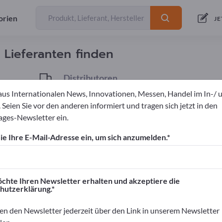
orien
Anbieter
41
JE
d Lieferanten finden
Distributoren
2
aus Internationalen News, Innovationen, Messen, Handel im In-/ 
 Seien Sie vor den anderen informiert und tragen sich jetzt in den
ges-Newsletter ein.
aren
Drahtgitter
e Ihre E-Mail-Adresse ein, um sich anzumelden.
ortpages!
äftskontakte>> hier starten
chte Ihren Newsletter erhalten und akzeptiere die
hutzerklärung.
rnehmen und Ihre Produkte auf Exportpag
nen>> hier veröffentlichen
en den Newsletter jederzeit über den Link in unserem Newsletter