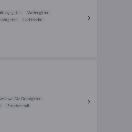
üftungsgitter
Wellengitter
rahtgitter
Lochbleche
eschweißte Drahtgitter
e
Streckmetall