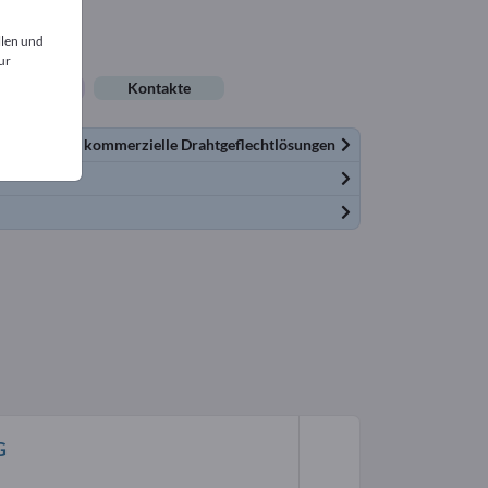
llen und
ur
lenangebote
Kontakte
dustrielle und kommerzielle Drahtgeflechtlösungen
G