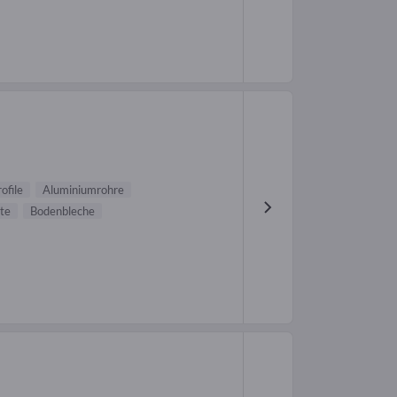
ofile
Aluminiumrohre
te
Bodenbleche