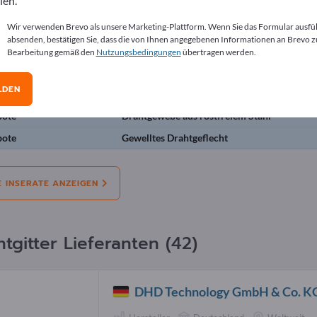
len.
erate
Wir verwenden Brevo als unsere Marketing-Plattform. Wenn Sie das Formular ausfü
absenden, bestätigen Sie, dass die von Ihnen angegebenen Informationen an Brevo z
Bearbeitung gemäß den
Nutzungsbedingungen
übertragen werden.
l:
Angebote
Bedarfe
Gebrauchtes
Stel
LDEN
bote
Wetter Edelstahldrahtgeflechtfabrik für in
bote
Drahtgewebe aus rostfreiem Stahl
bote
Gewelltes Drahtgeflecht
E INSERATE ANZEIGEN
htgitter Lieferanten (42)
DHD Technology GmbH & Co. K