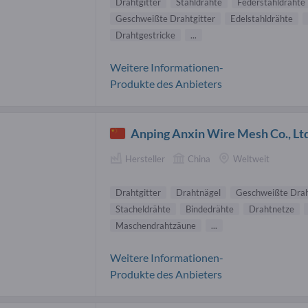
Drahtgitter
Stahldrähte
Federstahldrähte
Geschweißte Drahtgitter
Edelstahldrähte
Drahtgestricke
...
Weitere Informationen-
Produkte des Anbieters
Anping Anxin Wire Mesh Co., Lt
Hersteller
China
Weltweit
Drahtgitter
Drahtnägel
Geschweißte Drah
Stacheldrähte
Bindedrähte
Drahtnetze
Maschendrahtzäune
...
Weitere Informationen-
Produkte des Anbieters