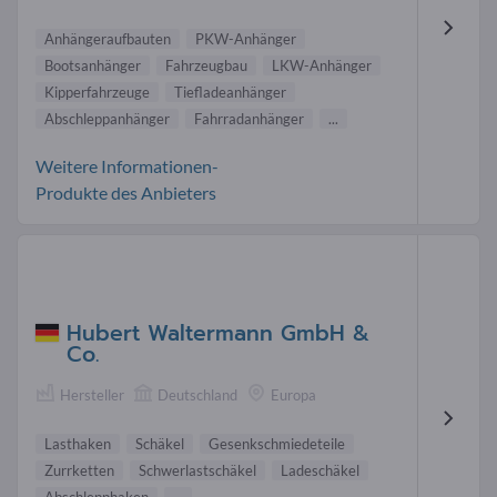
Anhängeraufbauten
PKW-Anhänger
Bootsanhänger
Fahrzeugbau
LKW-Anhänger
Kipperfahrzeuge
Tiefladeanhänger
Abschleppanhänger
Fahrradanhänger
...
Weitere Informationen-
Produkte des Anbieters
Hubert Waltermann GmbH &
Co.
Hersteller
Deutschland
Europa
Lasthaken
Schäkel
Gesenkschmiedeteile
Zurrketten
Schwerlastschäkel
Ladeschäkel
Abschlepphaken
...