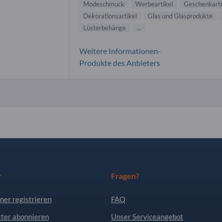
Modeschmuck
Werbeartikel
Geschenkarti
Dekorationsartikel
Glas und Glasprodukte
Lüsterbehänge
...
Weitere Informationen-
Produkte des Anbieters
r
Fragen?
ner registrieren
FAQ
ter abonnieren
Unser Serviceangebot