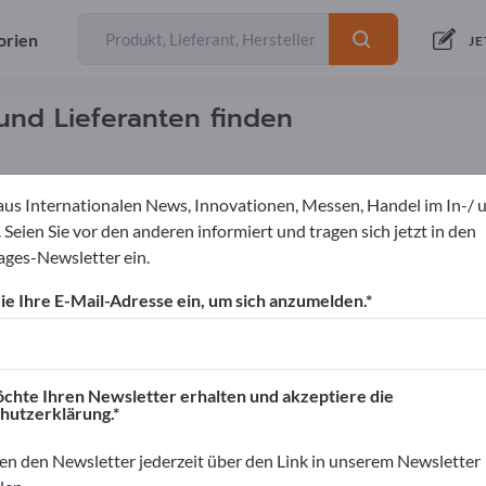
orien
JE
und Lieferanten finden
aus Internationalen News, Innovationen, Messen, Handel im In-/ 
 Seien Sie vor den anderen informiert und tragen sich jetzt in den
ges-Newsletter ein.
ckwaren
Modeschmuck
e Ihre E-Mail-Adresse ein, um sich anzumelden.
ortpages!
äftskontakte>> hier starten
chte Ihren Newsletter erhalten und akzeptiere die
hutzerklärung.
rnehmen und Ihre Produkte auf Exportpag
nen>> hier veröffentlichen
en den Newsletter jederzeit über den Link in unserem Newsletter