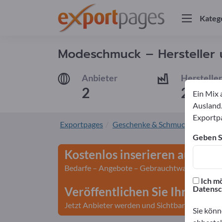
Kateg
Modeschmuck – Hersteller 
Anbieter
Hersteller
2
2
Ein Mix 
Ausland.
Exportpa
Exportpages
Geschenke & Schmuck
Schmu
Geben Si
Kostenlos inserieren auf Exp
Bedarfe – Angebote – Gebrauchtwaren – Gesch
Ich mö
Datensc
Veröffentlichen Sie Ihr Unte
Jetzt Anbieter werden und Sichtbarkeit gewin
Sie könn