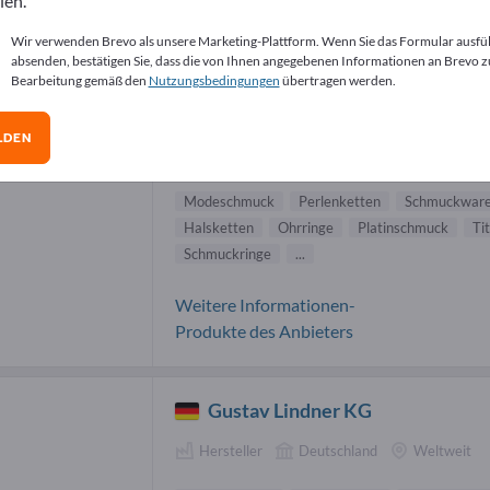
len.
eschmuck Lieferanten (2)
Wir verwenden Brevo als unsere Marketing-Plattform. Wenn Sie das Formular ausfü
absenden, bestätigen Sie, dass die von Ihnen angegebenen Informationen an Brevo z
Bearbeitung gemäß den
Nutzungsbedingungen
übertragen werden.
GRANAT
LDEN
Hersteller
Tschechien
Weltweit
Modeschmuck
Perlenketten
Schmuckwar
Halsketten
Ohrringe
Platinschmuck
Ti
Schmuckringe
...
Weitere Informationen-
Produkte des Anbieters
Gustav Lindner KG
Hersteller
Deutschland
Weltweit