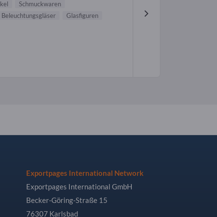
kel
Schmuckwaren
Beleuchtungsgläser
Glasfiguren
Exportpages International Network
Exportpages International GmbH
Becker-Göring-Straße 15
76307 Karlsbad