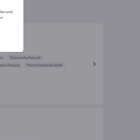
llen und
ur
en
Diamantschmuck
tanschmuck
Manschettenknöpfe