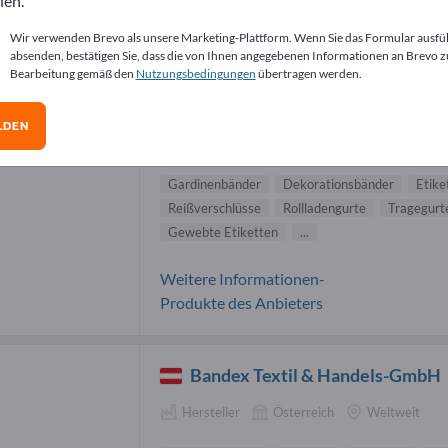
len.
dinenbänder Lieferanten (7)
Wir verwenden Brevo als unsere Marketing-Plattform. Wenn Sie das Formular ausfü
absenden, bestätigen Sie, dass die von Ihnen angegebenen Informationen an Brevo z
Bearbeitung gemäß den
Nutzungsbedingungen
übertragen werden.
STAP a.s.
LDEN
Hersteller
Tschechien
Weltweit
Gardinenbänder
Dekorationsbänder
Etike
Reißverschlüsse
Rollladengurte
Tragegurt
Gewebte Etiketten
...
Weitere Informationen-
Produkte des Anbieters
Bandex Textil & Handels-GmbH
Hersteller
Österreich
Weltweit