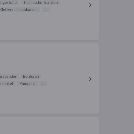
lagestoffe
Technische Textilien
Klettverschlussbänder
...
assbänder
Bordüren
rsenkel
Pompons
...