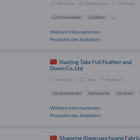
Hersteller
Deutschland
Weltweit
Gardinenbänder
Gardinen
...
Weitere Informationen-
Produkte des Anbieters
Nanjing Take Full Feather and
Down Co. Ltd
Hersteller
China
Weltweit
Gardinenbänder
Bettwäsche
Gardinen
Weitere Informationen-
Produkte des Anbieters
Shaoxing Xiaoxuanchuang Fabri