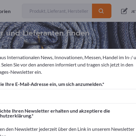
orien
JE
r und Lieferanten finden
aus Internationalen News, Innovationen, Messen, Handel im In-/ 
 Seien Sie vor den anderen informiert und tragen sich jetzt in den
ges-Newsletter ein.
aren
Gardinenbänder
e Ihre E-Mail-Adresse ein, um sich anzumelden.
ortpages!
äftskontakte>> hier starten
chte Ihren Newsletter erhalten und akzeptiere die
hutzerklärung.
rnehmen und Ihre Produkte auf Exportpag
nen>> hier veröffentlichen
en den Newsletter jederzeit über den Link in unserem Newsletter