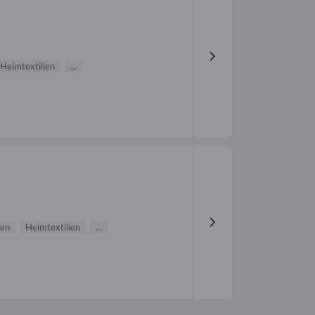
Heimtextilien
...
nen
Heimtextilien
...