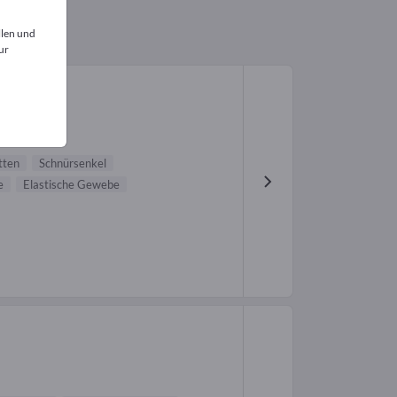
llen und
ur
tten
Schnürsenkel
e
Elastische Gewebe