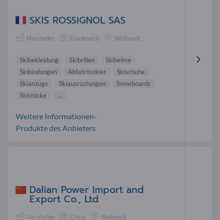
SKIS ROSSIGNOL SAS
Hersteller
Frankreich
Weltweit
Skibekleidung
Skibrillen
Skihelme
Skibindungen
Abfahrtsskier
Skischuhe
Skianzüge
Skiausrüstungen
Snowboards
Skistöcke
...
Weitere Informationen-
Produkte des Anbieters
Dalian Power Import and
Export Co., Ltd
Hersteller
China
Weltweit