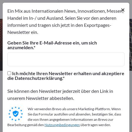
11
Hersteller
×
Ein Mix aus Internationalen News, Innovationen, Messen,
11
Handel im In-/ und Ausland. Seien Sie vor den anderen
informiert und tragen sich jetzt in den Exportpages-
Skibekleidung – Hersteller und
Newsletter ein.
Lieferanten finden
Geben Sie Ihre E-Mail-Adresse ein, um sich
anzumelden.
Anbieter
Hersteller
11
11
Ich möchte Ihren Newsletter erhalten und akzeptiere
Exportpages
Sport & Freizeit
die Datenschutzerklärung.
Sportbekleidung / Sporttextilien
Skibekleidung
Sie können den Newsletter jederzeit über den Link in
unserem Newsletter abbestellen.
Kostenlos inserieren auf
Exportpages!
Wir verwenden Brevo als unsere Marketing-Plattform. Wenn
Sie das Formular ausfüllen und absenden, bestätigen Sie, dass
Bedarfe – Angebote – Gebrauchtwaren –
die von Ihnen angegebenen Informationen an Brevo zur
Bearbeitung gemäß den
Nutzungsbedingungen
übertragen werden.
Geschäftskontakte>> hier starten