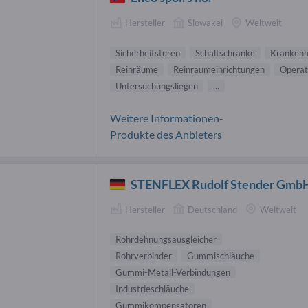
Hersteller
Slowakei
Weltweit
Sicherheitstüren
Schaltschränke
Kranken
Reinräume
Reinraumeinrichtungen
Operat
Untersuchungsliegen
...
Weitere Informationen-
Produkte des Anbieters
STENFLEX Rudolf Stender Gmb
Hersteller
Deutschland
Weltweit
Rohrdehnungsausgleicher
Rohrverbinder
Gummischläuche
Gummi-Metall-Verbindungen
Industrieschläuche
Gummikompensatoren