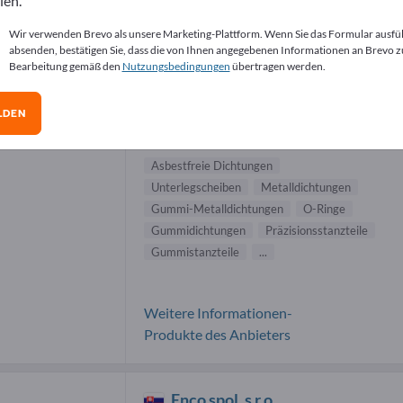
len.
miteile Lieferanten (83)
Wir verwenden Brevo als unsere Marketing-Plattform. Wenn Sie das Formular ausfü
absenden, bestätigen Sie, dass die von Ihnen angegebenen Informationen an Brevo z
Bearbeitung gemäß den
Nutzungsbedingungen
übertragen werden.
SCHLÖSSER GmbH & Co. KG
LDEN
Hersteller
Deutschland
Weltweit
Asbestfreie Dichtungen
Unterlegscheiben
Metalldichtungen
Gummi-Metalldichtungen
O-Ringe
Gummidichtungen
Präzisionsstanzteile
Gummistanzteile
...
Weitere Informationen-
Produkte des Anbieters
Enco spol. s r.o.