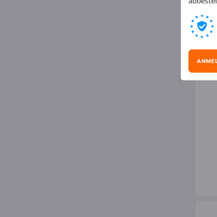
abbestel
Gum
ANME