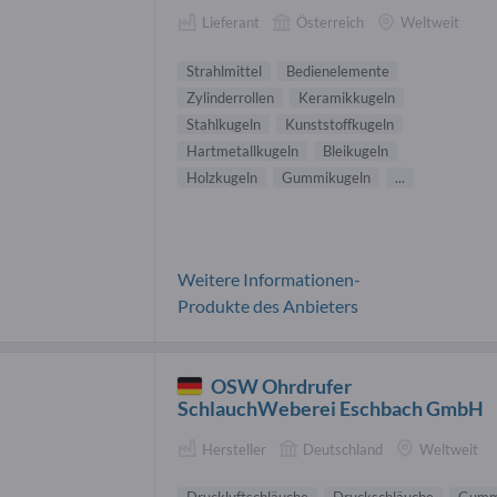
Lieferant
Österreich
Weltweit
Strahlmittel
Bedienelemente
Zylinderrollen
Keramikkugeln
Stahlkugeln
Kunststoffkugeln
Hartmetallkugeln
Bleikugeln
Holzkugeln
Gummikugeln
...
Weitere Informationen-
Produkte des Anbieters
OSW Ohrdrufer
SchlauchWeberei Eschbach GmbH
Hersteller
Deutschland
Weltweit