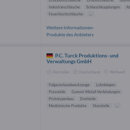
Druckluftschläuche
Druckschläuche
Gummi
Industrieschläuche
Schlauchkupplungen
A
Feuerlöschschläuche
...
Weitere Informationen-
Produkte des Anbieters
P.C. Turck Produktions- und
Verwaltungs GmbH
Hersteller
Deutschland
Weltweit
Folgeverbundwerkzeuge
Lohnbiegen
Pressteile
Gummi-Metall-Verbindungen
Prototypenbau
Drehteile
Medizinische Produkte
Stanzteile
...