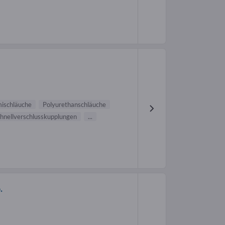
schläuche
Polyurethanschläuche
hnellverschlusskupplungen
...
.