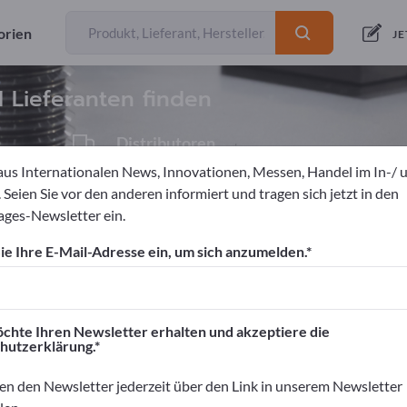
orien
Anbieter
83
JE
d Lieferanten finden
Distributoren
7
aus Internationalen News, Innovationen, Messen, Handel im In-/ 
 Seien Sie vor den anderen informiert und tragen sich jetzt in den
ges-Newsletter ein.
teile
Gummiteile
e Ihre E-Mail-Adresse ein, um sich anzumelden.
ortpages!
äftskontakte>> hier starten
chte Ihren Newsletter erhalten und akzeptiere die
hutzerklärung.
rnehmen und Ihre Produkte auf Exportpag
nen>> hier veröffentlichen
en den Newsletter jederzeit über den Link in unserem Newsletter