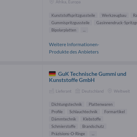
Afrika, Europa
Kunststoffspritzgussteile
Werkzeugbau
Ra
Gummispritzgussteile
Gasinnendruck-Spritzg
Bipolarplatten
...
Weitere Informationen-
Produkte des Anbieters
GuK Technische Gummi und
Kunststoffe GmbH
Lieferant
Deutschland
Weltweit
Dichtungstechnik
Plattenwaren
Profile
Schlauchtechnik
Formartikel
Dämmtechnik
Klebstoffe
Schmierstoffe
Brandschutz
Präzisions-O-Ringe
...