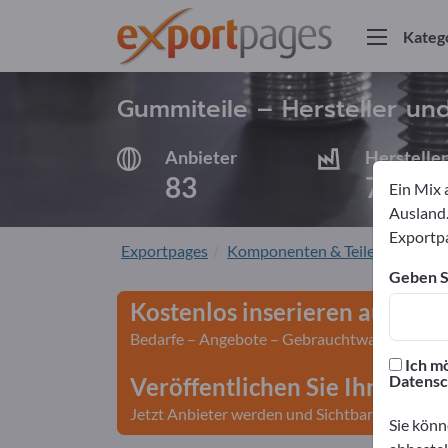
Kateg
Gummiteile – Hersteller un
Anbieter
Hersteller
83
76
Ein Mix 
Ausland.
Exportpa
Exportpages
Komponenten & Teile
Zuliefer
Geben Si
Kostenlos inserieren auf Exp
Bedarfe – Angebote – Gebrauchtwaren – Gesch
Ich mö
Datensc
Veröffentlichen Sie Ihr Unte
Jetzt Anbieter werden und Sichtbarkeit gewin
Sie könn