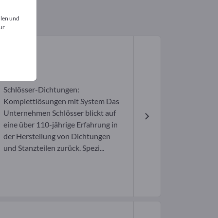
llen und
ur
Schlösser-Dichtungen:
Komplettlösungen mit System Das
Unternehmen Schlösser blickt auf
eine über 110-jährige Erfahrung in
der Herstellung von Dichtungen
und Stanzteilen zurück. Spezi...