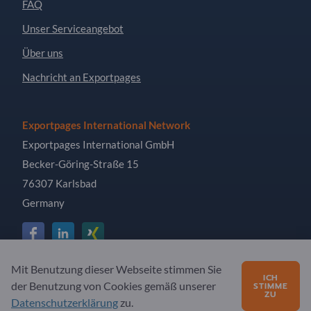
FAQ
Unser Serviceangebot
Über uns
Nachricht an Exportpages
Exportpages International Network
Exportpages International GmbH
Becker-Göring-Straße 15
76307 Karlsbad
Germany
Mit Benutzung dieser Webseite stimmen Sie
Copyright © 2026 Exportpages International GmbH. Alle
ICH
der Benutzung von Cookies gemäß unserer
STIMME
Rechte vorbehalten.
ZU
Datenschutzerklärung
zu.