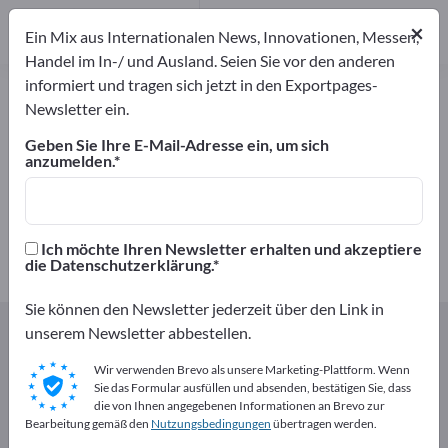
Distributoren
1
×
Ein Mix aus Internationalen News, Innovationen, Messen,
Handel im In-/ und Ausland. Seien Sie vor den anderen
informiert und tragen sich jetzt in den Exportpages-
Flansche – Hersteller und
Newsletter ein.
Lieferanten finden
Geben Sie Ihre E-Mail-Adresse ein, um sich
anzumelden.
Anbieter
Hersteller
18
17
Distributoren
Ich möchte Ihren Newsletter erhalten und akzeptiere
1
die Datenschutzerklärung.
Sie können den Newsletter jederzeit über den Link in
Exportpages
Komponenten & Teile
unserem Newsletter abbestellen.
Rohre & Rohrleitungskomponenten
Wir verwenden Brevo als unsere Marketing-Plattform. Wenn
Rohrleitungskomponenten
Flansche
Sie das Formular ausfüllen und absenden, bestätigen Sie, dass
die von Ihnen angegebenen Informationen an Brevo zur
Bearbeitung gemäß den
Nutzungsbedingungen
übertragen werden.
Kostenlos inserieren auf