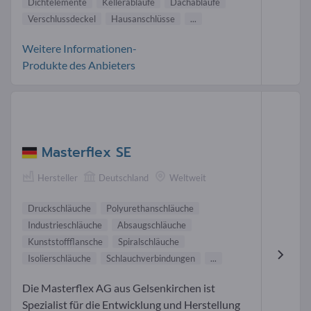
Dichtelemente
Kellerabläufe
Dachabläufe
Verschlussdeckel
Hausanschlüsse
...
Weitere Informationen-
Produkte des Anbieters
Masterflex SE
Hersteller
Deutschland
Weltweit
Druckschläuche
Polyurethanschläuche
Industrieschläuche
Absaugschläuche
Kunststoffflansche
Spiralschläuche
Isolierschläuche
Schlauchverbindungen
...
Die Masterflex AG aus Gelsenkirchen ist
Spezialist für die Entwicklung und Herstellung