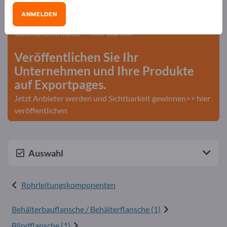
Exportpages!
ANMELDEN
Bedarfe – Angebote – Gebrauchtwaren –
Geschäftskontakte>> hier starten
Veröffentlichen Sie Ihr
Unternehmen und Ihre Produkte
auf Exportpages.
Jetzt Anbieter werden und Sichtbarkeit gewinnen>> hier
veröffentlichen
Auswahl
Rohrleitungskomponenten
Behälterbauflansche / Behälterflansche (1)
Blindflansche (1)