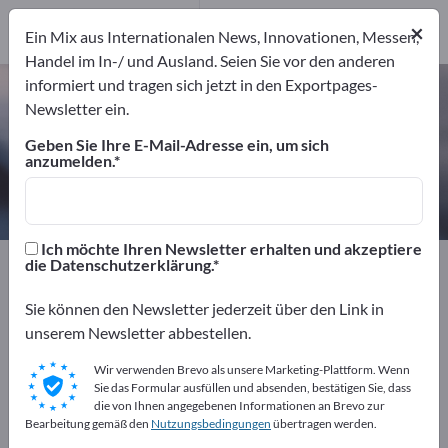
4
Hersteller
×
Ein Mix aus Internationalen News, Innovationen, Messen,
4
Handel im In-/ und Ausland. Seien Sie vor den anderen
informiert und tragen sich jetzt in den Exportpages-
Flugzeugreiniger – Hersteller und
Newsletter ein.
Lieferanten finden
Geben Sie Ihre E-Mail-Adresse ein, um sich
anzumelden.
Anbieter
Hersteller
4
4
Ich möchte Ihren Newsletter erhalten und akzeptiere
Exportpages
Fahrzeuge
Luft- und Raumfahrt
die Datenschutzerklärung.
Flugzeugreiniger
Sie können den Newsletter jederzeit über den Link in
unserem Newsletter abbestellen.
Kostenlos inserieren auf
Exportpages!
Wir verwenden Brevo als unsere Marketing-Plattform. Wenn
Sie das Formular ausfüllen und absenden, bestätigen Sie, dass
Bedarfe – Angebote – Gebrauchtwaren –
die von Ihnen angegebenen Informationen an Brevo zur
Bearbeitung gemäß den
Nutzungsbedingungen
übertragen werden.
Geschäftskontakte>> hier starten