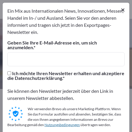
Hersteller
23
×
Ein Mix aus Internationalen News, Innovationen, Messen,
Dienstleister
1
Handel im In-/ und Ausland. Seien Sie vor den anderen
informiert und tragen sich jetzt in den Exportpages-
Kunststoffpaletten – Hersteller und
Newsletter ein.
Lieferanten finden
Geben Sie Ihre E-Mail-Adresse ein, um sich
anzumelden.
Anbieter
Hersteller
24
23
Dienstleister
Ich möchte Ihren Newsletter erhalten und akzeptiere
1
die Datenschutzerklärung.
Sie können den Newsletter jederzeit über den Link in
Exportpages
Transport & Verpackung
Paletten
unserem Newsletter abbestellen.
Kunststoffpaletten
Wir verwenden Brevo als unsere Marketing-Plattform. Wenn
Sie das Formular ausfüllen und absenden, bestätigen Sie, dass
Kostenlos inserieren auf
die von Ihnen angegebenen Informationen an Brevo zur
Bearbeitung gemäß den
Nutzungsbedingungen
übertragen werden.
Exportpages!