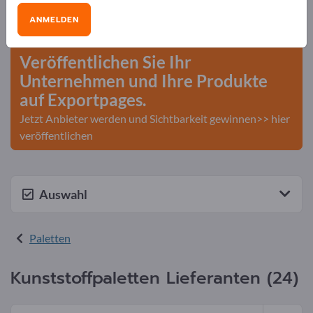
Bedarfe – Angebote – Gebrauchtwaren –
ANMELDEN
Geschäftskontakte>> hier starten
Veröffentlichen Sie Ihr
Unternehmen und Ihre Produkte
auf Exportpages.
Jetzt Anbieter werden und Sichtbarkeit gewinnen>> hier
veröffentlichen
Auswahl
Paletten
Kunststoffpaletten Lieferanten (24)