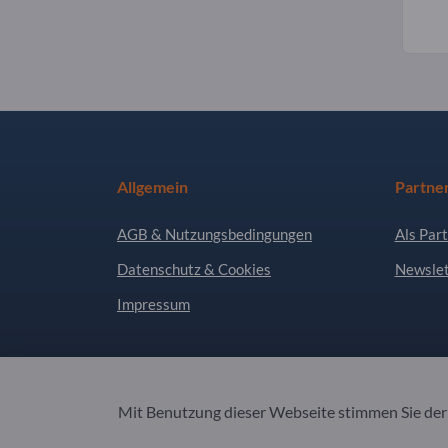
Allgemein
Partne
AGB & Nutzungsbedingungen
Als Part
Datenschutz & Cookies
Newslet
Impressum
Copyright © 2026 Exportpages International GmbH
Mit Benutzung dieser Webseite stimmen Sie de