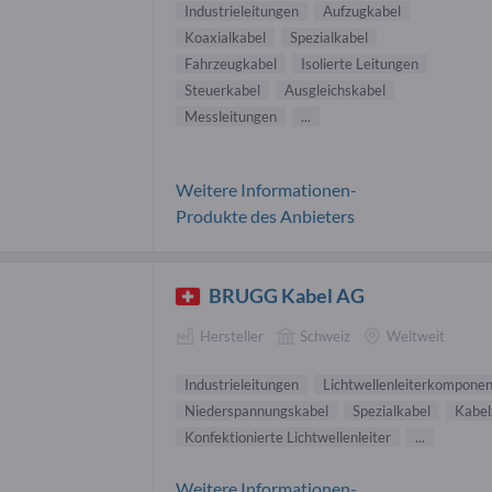
Industrieleitungen
Aufzugkabel
Koaxialkabel
Spezialkabel
Fahrzeugkabel
Isolierte Leitungen
Steuerkabel
Ausgleichskabel
Messleitungen
...
Weitere Informationen-
Produkte des Anbieters
BRUGG Kabel AG
Hersteller
Schweiz
Weltweit
Industrieleitungen
Lichtwellenleiterkompone
Niederspannungskabel
Spezialkabel
Kabel
Konfektionierte Lichtwellenleiter
...
Weitere Informationen-