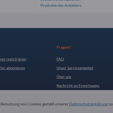
Produkte des Anbieters
r
Fragen?
ner registrieren
FAQ
ter abonnieren
Unser Serviceangebot
Über uns
Nachricht an Exportpages
. Alle Rechte vorbehalten.
r Benutzung von Cookies gemäß unserer
Datenschutzerklärung
zu