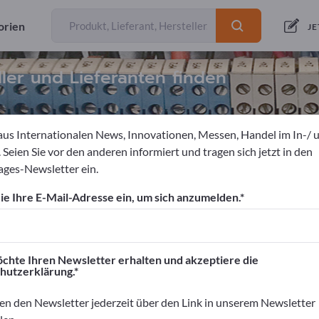
orien
JE
ller und Lieferanten finden
aus Internationalen News, Innovationen, Messen, Handel im In-/ 
 Seien Sie vor den anderen informiert und tragen sich jetzt in den
ges-Newsletter ein.
ngen
Industrieleitungen
e Ihre E-Mail-Adresse ein, um sich anzumelden.
ortpages!
äftskontakte>> hier starten
chte Ihren Newsletter erhalten und akzeptiere die
hutzerklärung.
rnehmen und Ihre Produkte auf Exportpag
nen>> hier veröffentlichen
en den Newsletter jederzeit über den Link in unserem Newsletter