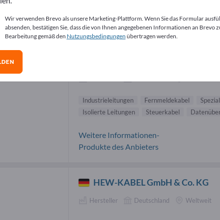
len.
ustrieleitungen Lieferanten (3)
Wir verwenden Brevo als unsere Marketing-Plattform. Wenn Sie das Formular ausfü
absenden, bestätigen Sie, dass die von Ihnen angegebenen Informationen an Brevo z
Bearbeitung gemäß den
Nutzungsbedingungen
übertragen werden.
XBK-KABEL Xaver Bechtold
GmbH
LDEN
Hersteller
Deutschland
Weltweit
Industrieleitungen
Fernmeldekabel
Spezia
Isolierte Leitungen
Steuerkabel
Datenüber
Weitere Informationen-
Produkte des Anbieters
HEW-KABEL GmbH & Co. KG
Hersteller
Deutschland
Weltweit