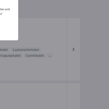
llen und
ur
lkabel
Lautsprecherkabel
tragungskabel
Gummikabel
...