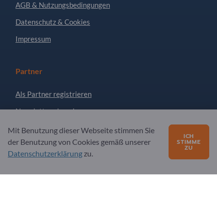
AGB & Nutzungsbedingungen
Datenschutz & Cookies
Impressum
Partner
Als Partner registrieren
Newsletter abonnieren
Mit Benutzung dieser Webseite stimmen Sie
ICH
der Benutzung von Cookies gemäß unserer
STIMME
Fragen?
ZU
Datenschutzerklärung
zu.
FAQ
Unser Serviceangebot
Über uns