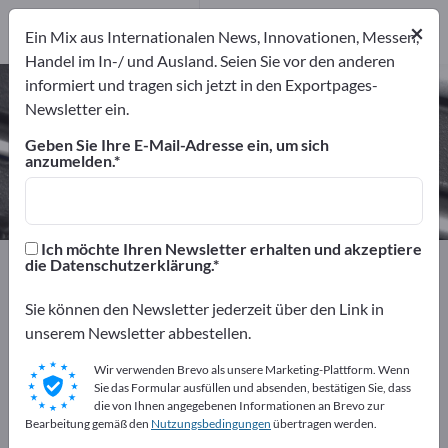
1
Hersteller
×
Ein Mix aus Internationalen News, Innovationen, Messen,
1
Handel im In-/ und Ausland. Seien Sie vor den anderen
informiert und tragen sich jetzt in den Exportpages-
Normalkorund – Hersteller und
Newsletter ein.
Lieferanten finden
Geben Sie Ihre E-Mail-Adresse ein, um sich
anzumelden.
Anbieter
Hersteller
1
1
Ich möchte Ihren Newsletter erhalten und akzeptiere
Exportpages
Werkstatt & Werkzeuge
Schleifmittel
die Datenschutzerklärung.
Normalkorund
Sie können den Newsletter jederzeit über den Link in
unserem Newsletter abbestellen.
Kostenlos inserieren auf
Exportpages!
Wir verwenden Brevo als unsere Marketing-Plattform. Wenn
Sie das Formular ausfüllen und absenden, bestätigen Sie, dass
Bedarfe – Angebote – Gebrauchtwaren –
die von Ihnen angegebenen Informationen an Brevo zur
Bearbeitung gemäß den
Nutzungsbedingungen
übertragen werden.
Geschäftskontakte>> hier starten