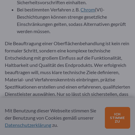
Sicherheitsvorschriften einhalten.
Bei bestimmten Verfahren z. B.
Chrom
(VI)-
Beschichtungen können strenge gesetzliche
Einschränkungen gelten, sodass Alternativen geprüft
werden müssen.
Die Beauftragung einer Oberflächenbehandlung ist kein rein
formaler Schritt, sondern eine komplexe technische
Entscheidung mit großem Einfluss auf die Funktionalität,
Haltbarkeit und Qualität des Endprodukts. Wer erfolgreich
beauftragen will, muss klare technische Ziele definieren,
Material- und Verfahrenskenntnis einbringen, präzise
Spezifikationen erstellen und einen erfahrenen, qualifizierten
Dienstleister auswählen. Nur so lässt sich sicherstellen, dass
die behandelten Bauteile den geforderten Anforderungen
dauerhaft und zuverlässig gerecht werden.
Mit Benutzung dieser Webseite stimmen Sie
ICH
der Benutzung von Cookies gemäß unserer
STIMME
Oberflächenbehandlung können Sie weltweit beauftragen.
ZU
Datenschutzerklärung
zu.
Umfassende Informationen über Anbieter von
Oberflächenbehandlung aus aller Welt finden sie bei