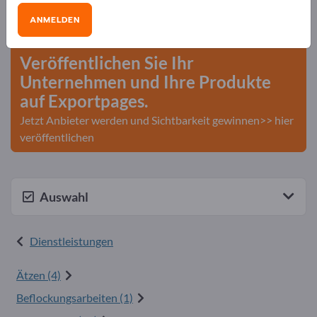
Bedarfe – Angebote – Gebrauchtwaren –
ANMELDEN
Geschäftskontakte>> hier starten
Veröffentlichen Sie Ihr
Unternehmen und Ihre Produkte
auf Exportpages.
Jetzt Anbieter werden und Sichtbarkeit gewinnen>> hier
veröffentlichen
Auswahl
Dienstleistungen
Ätzen (4)
Beflockungsarbeiten (1)