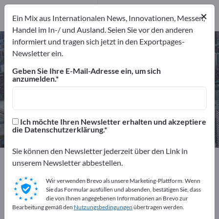
22
Distributoren
×
Ein Mix aus Internationalen News, Innovationen, Messen,
4
Handel im In-/ und Ausland. Seien Sie vor den anderen
informiert und tragen sich jetzt in den Exportpages-
Oberflächenbehandlung –
Newsletter ein.
Hersteller und Lieferanten finden
Geben Sie Ihre E-Mail-Adresse ein, um sich
anzumelden.
Anbieter
Hersteller
201
175
Dienstleister
Distributoren
Ich möchte Ihren Newsletter erhalten und akzeptiere
22
4
die Datenschutzerklärung.
Sie können den Newsletter jederzeit über den Link in
Exportpages
Dienstleistungen
unserem Newsletter abbestellen.
Oberflächenbehandlung
Wir verwenden Brevo als unsere Marketing-Plattform. Wenn
Sie das Formular ausfüllen und absenden, bestätigen Sie, dass
Kostenlos inserieren auf
die von Ihnen angegebenen Informationen an Brevo zur
Bearbeitung gemäß den
Nutzungsbedingungen
übertragen werden.
Exportpages!