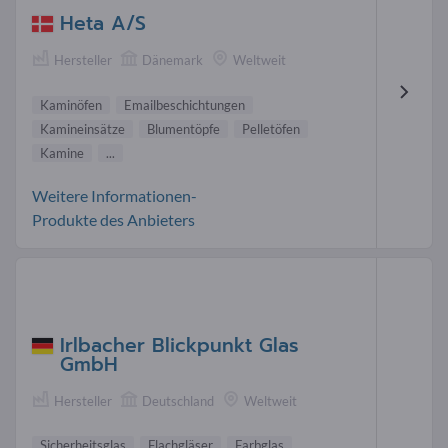
Heta A/S
Hersteller
Dänemark
Weltweit
Kaminöfen
Emailbeschichtungen
Kamineinsätze
Blumentöpfe
Pelletöfen
Kamine
...
Weitere Informationen-
Produkte des Anbieters
Irlbacher Blickpunkt Glas
GmbH
Hersteller
Deutschland
Weltweit
Sicherheitsglas
Flachgläser
Farbglas