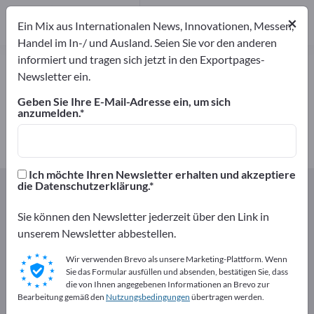
5
Hersteller
×
Ein Mix aus Internationalen News, Innovationen, Messen,
5
Handel im In-/ und Ausland. Seien Sie vor den anderen
informiert und tragen sich jetzt in den Exportpages-
Elektronische Spielwaren –
Newsletter ein.
Hersteller und Lieferanten finden
Geben Sie Ihre E-Mail-Adresse ein, um sich
anzumelden.
Anbieter
Hersteller
5
5
Ich möchte Ihren Newsletter erhalten und akzeptiere
Exportpages
Geschenke & Schmuck
die Datenschutzerklärung.
Spielwaren / Spielzeuge
Elektronische Spielwaren
Sie können den Newsletter jederzeit über den Link in
unserem Newsletter abbestellen.
Kostenlos inserieren auf
Exportpages!
Wir verwenden Brevo als unsere Marketing-Plattform. Wenn
Sie das Formular ausfüllen und absenden, bestätigen Sie, dass
Bedarfe – Angebote – Gebrauchtwaren –
die von Ihnen angegebenen Informationen an Brevo zur
Bearbeitung gemäß den
Nutzungsbedingungen
übertragen werden.
Geschäftskontakte>> hier starten