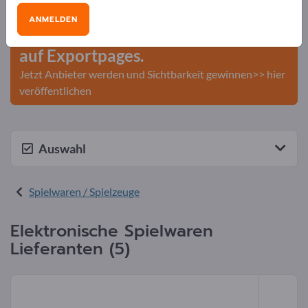
Veröffentlichen Sie Ihr
ANMELDEN
Unternehmen und Ihre Produkte
auf Exportpages.
Jetzt Anbieter werden und Sichtbarkeit gewinnen>> hier
veröffentlichen
Auswahl
Spielwaren / Spielzeuge
Elektronische Spielwaren
Lieferanten (5)