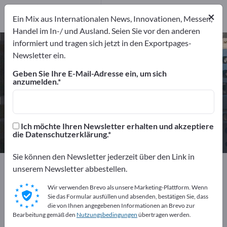
Hersteller
7
×
Ein Mix aus Internationalen News, Innovationen, Messen,
Distributoren
2
Handel im In-/ und Ausland. Seien Sie vor den anderen
informiert und tragen sich jetzt in den Exportpages-
Industriebatterien – Hersteller und
Newsletter ein.
Lieferanten finden
Geben Sie Ihre E-Mail-Adresse ein, um sich
anzumelden.
Anbieter
Hersteller
9
7
Distributoren
Ich möchte Ihren Newsletter erhalten und akzeptiere
2
die Datenschutzerklärung.
Sie können den Newsletter jederzeit über den Link in
Exportpages
Elektrotechnik
unserem Newsletter abbestellen.
Akkumulatoren & Batterien
Industriebatterien
Wir verwenden Brevo als unsere Marketing-Plattform. Wenn
Sie das Formular ausfüllen und absenden, bestätigen Sie, dass
Kostenlos inserieren auf
die von Ihnen angegebenen Informationen an Brevo zur
Bearbeitung gemäß den
Nutzungsbedingungen
übertragen werden.
Exportpages!