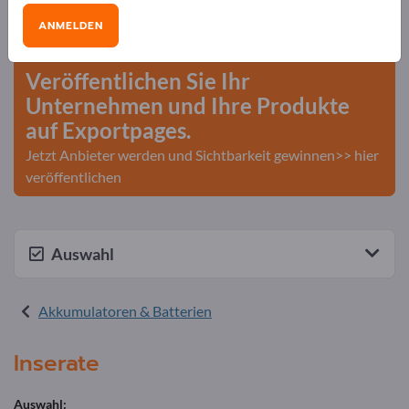
Bedarfe – Angebote – Gebrauchtwaren –
ANMELDEN
Geschäftskontakte>> hier starten
Veröffentlichen Sie Ihr
Unternehmen und Ihre Produkte
auf Exportpages.
Jetzt Anbieter werden und Sichtbarkeit gewinnen>> hier
veröffentlichen
Auswahl
Akkumulatoren & Batterien
Inserate
Auswahl: