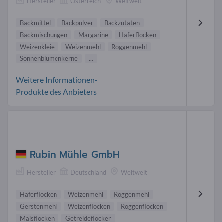
Hersteller
Österreich
Weltweit
Backmittel
Backpulver
Backzutaten
Backmischungen
Margarine
Haferflocken
Weizenkleie
Weizenmehl
Roggenmehl
Sonnenblumenkerne
...
Weitere Informationen-
Produkte des Anbieters
Rubin Mühle GmbH
Hersteller
Deutschland
Weltweit
Haferflocken
Weizenmehl
Roggenmehl
Gerstenmehl
Weizenflocken
Roggenflocken
Maisflocken
Getreideflocken