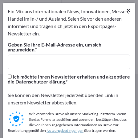
Anbieter
7
Hersteller
7
×
Ein Mix aus Internationalen News, Innovationen, Messen,
Handel im In-/ und Ausland. Seien Sie vor den anderen
informiert und tragen sich jetzt in den Exportpages-
Hafer – Hersteller und Lieferanten
Newsletter ein.
finden
Geben Sie Ihre E-Mail-Adresse ein, um sich
anzumelden.
Anbieter
Hersteller
7
7
Ich möchte Ihren Newsletter erhalten und akzeptiere
Exportpages
Nahrungsmittel & Getränke
Getreide
die Datenschutzerklärung.
Hafer
Sie können den Newsletter jederzeit über den Link in
unserem Newsletter abbestellen.
Kostenlos inserieren auf
Exportpages!
Wir verwenden Brevo als unsere Marketing-Plattform. Wenn
Sie das Formular ausfüllen und absenden, bestätigen Sie, dass
Bedarfe – Angebote – Gebrauchtwaren –
die von Ihnen angegebenen Informationen an Brevo zur
Bearbeitung gemäß den
Nutzungsbedingungen
übertragen werden.
Geschäftskontakte>> hier starten