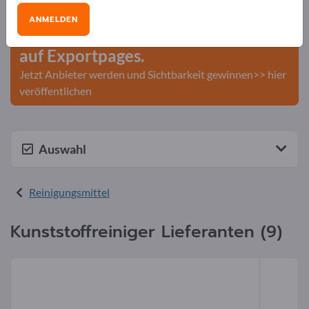
Veröffentlichen Sie Ihr
ANMELDEN
Unternehmen und Ihre Produkte
auf Exportpages.
Jetzt Anbieter werden und Sichtbarkeit gewinnen>> hier
veröffentlichen
Auswahl
Reinigungsmittel
Kunststoffreiniger Lieferanten (9)