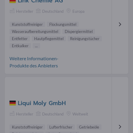
Link Chemie AG
Hersteller
Deutschland
Europa
Kunststoffreiniger
Flockungsmittel
Wasseraufbereitungsmittel
Dispergiermittel
Entfetter
Hautpflegemittel
Reinigungstücher
Entkalker
...
Weitere Informationen-
Produkte des Anbieters
Liqui Moly GmbH
Hersteller
Deutschland
Weltweit
Kunststoffreiniger
Lufterfrischer
Getriebeöle