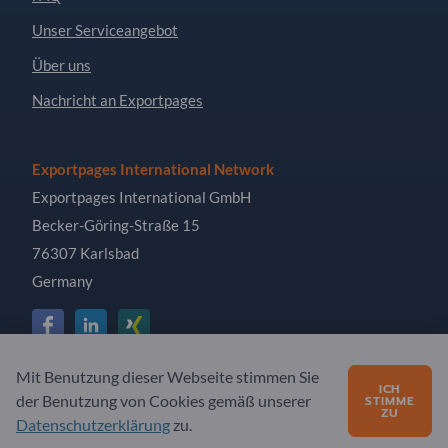
Unser Serviceangebot
Über uns
Nachricht an Exportpages
Exportpages International Network
Exportpages International GmbH
Becker-Göring-Straße 15
76307 Karlsbad
Germany
Mit Benutzung dieser Webseite stimmen Sie
ICH
Copyright © 2026 Exportpages International GmbH. Alle
der Benutzung von Cookies gemäß unserer
STIMME
Rechte vorbehalten.
ZU
Datenschutzerklärung
zu.