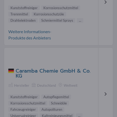
Kunststoffreiniger
Korrosionsschutzmittel
Trennmittel
Korrosionsschutzöle
Drahtelektroden
Schmiermittel Sprays
...
Weitere Informationen-
Produkte des Anbieters
Caramba Chemie GmbH & Co.
KG
Hersteller
Deutschland
Weltweit
Kunststoffreiniger
Autopflegemittel
Korrosionsschutzmittel
Schneidöle
Fahrzeugreiniger
Autopolituren
Universalreiniger
Kaltreinigungsmittel
...