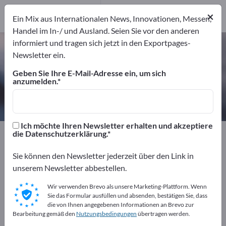
9
Hersteller
×
Ein Mix aus Internationalen News, Innovationen, Messen,
9
Handel im In-/ und Ausland. Seien Sie vor den anderen
informiert und tragen sich jetzt in den Exportpages-
Kunststoffreiniger – Hersteller und
Newsletter ein.
Lieferanten finden
Geben Sie Ihre E-Mail-Adresse ein, um sich
anzumelden.
Anbieter
Hersteller
9
9
Ich möchte Ihren Newsletter erhalten und akzeptiere
Exportpages
Chemiekalien & Pharmazeutika
die Datenschutzerklärung.
Reinigungsmittel
Kunststoffreiniger
Sie können den Newsletter jederzeit über den Link in
unserem Newsletter abbestellen.
Kostenlos inserieren auf
Exportpages!
Wir verwenden Brevo als unsere Marketing-Plattform. Wenn
Sie das Formular ausfüllen und absenden, bestätigen Sie, dass
Bedarfe – Angebote – Gebrauchtwaren –
die von Ihnen angegebenen Informationen an Brevo zur
Bearbeitung gemäß den
Nutzungsbedingungen
übertragen werden.
Geschäftskontakte>> hier starten