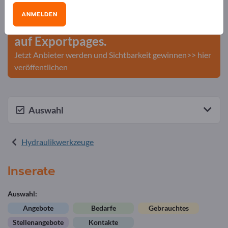
Veröffentlichen Sie Ihr
ANMELDEN
Unternehmen und Ihre Produkte
auf Exportpages.
Jetzt Anbieter werden und Sichtbarkeit gewinnen>> hier
veröffentlichen
Auswahl
Hydraulikwerkzeuge
Inserate
Auswahl:
Angebote
Bedarfe
Gebrauchtes
Stellenangebote
Kontakte