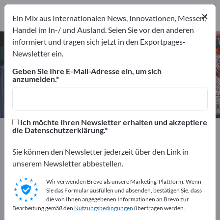
6
Hersteller
×
Ein Mix aus Internationalen News, Innovationen, Messen,
6
Handel im In-/ und Ausland. Seien Sie vor den anderen
informiert und tragen sich jetzt in den Exportpages-
Hydraulikhämmer – Hersteller und
Newsletter ein.
Lieferanten finden
Geben Sie Ihre E-Mail-Adresse ein, um sich
anzumelden.
Anbieter
Hersteller
6
6
Ich möchte Ihren Newsletter erhalten und akzeptiere
Exportpages
Werkstatt & Werkzeuge
die Datenschutzerklärung.
Hydraulikwerkzeuge
Hydraulikhämmer
Sie können den Newsletter jederzeit über den Link in
unserem Newsletter abbestellen.
Kostenlos inserieren auf
Exportpages!
Wir verwenden Brevo als unsere Marketing-Plattform. Wenn
Sie das Formular ausfüllen und absenden, bestätigen Sie, dass
Bedarfe – Angebote – Gebrauchtwaren –
die von Ihnen angegebenen Informationen an Brevo zur
Bearbeitung gemäß den
Nutzungsbedingungen
übertragen werden.
Geschäftskontakte>> hier starten