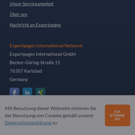
Unser Serviceangebot
Über uns
Nachricht an Exportpages
Exportpages International Network
Exportpages International GmbH
Becker-Göring-Straße 15
76307 Karlsbad
Germany
Mit Benutzung dieser Webseite stimmen Sie
Copyright © 2026 Exportpages International GmbH. Alle
ICH
der Benutzung von Cookies gemäß unserer
STIMME
Rechte vorbehalten.
ZU
Datenschutzerklärung
zu.