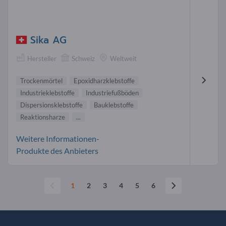
Sika AG
Hersteller
Schweiz
Weltweit
Trockenmörtel
Epoxidharzklebstoffe
Industrieklebstoffe
Industriefußböden
Dispersionsklebstoffe
Bauklebstoffe
Reaktionsharze
...
Weitere Informationen-
Produkte des Anbieters
1
2
3
4
5
6