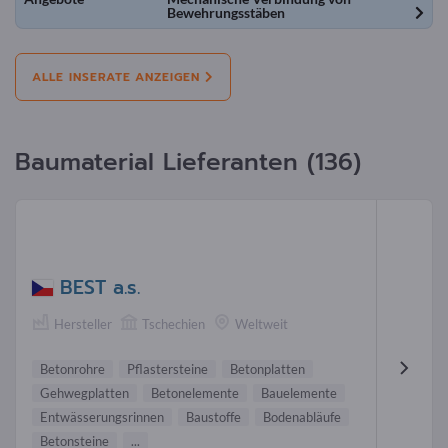
Bewehrungsstäben
ALLE INSERATE ANZEIGEN
Baumaterial Lieferanten (136)
BEST a.s.
Hersteller
Tschechien
Weltweit
Betonrohre
Pflastersteine
Betonplatten
Gehwegplatten
Betonelemente
Bauelemente
Entwässerungsrinnen
Baustoffe
Bodenabläufe
Betonsteine
...