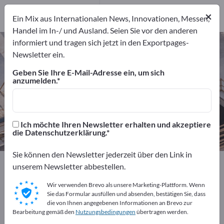
Distributoren
8
×
Dienstleister
1
Ein Mix aus Internationalen News, Innovationen, Messen,
Handel im In-/ und Ausland. Seien Sie vor den anderen
informiert und tragen sich jetzt in den Exportpages-
Baumaterial – Hersteller und
Newsletter ein.
Lieferanten finden
Geben Sie Ihre E-Mail-Adresse ein, um sich
anzumelden.
Anbieter
Hersteller
136
127
Distributoren
Dienstleister
Ich möchte Ihren Newsletter erhalten und akzeptiere
8
1
die Datenschutzerklärung.
Sie können den Newsletter jederzeit über den Link in
Exportpages
Baugewerbe
Baustoffe
Baumaterial
unserem Newsletter abbestellen.
Wir verwenden Brevo als unsere Marketing-Plattform. Wenn
Kostenlos inserieren auf
Sie das Formular ausfüllen und absenden, bestätigen Sie, dass
die von Ihnen angegebenen Informationen an Brevo zur
Exportpages!
Bearbeitung gemäß den
Nutzungsbedingungen
übertragen werden.
Bedarfe – Angebote – Gebrauchtwaren –