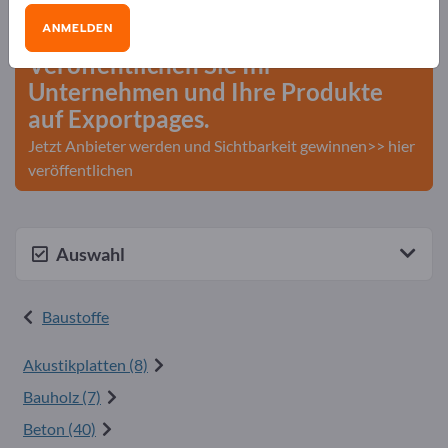
Geschäftskontakte>> hier starten
ANMELDEN
Veröffentlichen Sie Ihr
Unternehmen und Ihre Produkte
auf Exportpages.
Jetzt Anbieter werden und Sichtbarkeit gewinnen>> hier
veröffentlichen
Auswahl
Baustoffe
Akustikplatten (8)
Bauholz (7)
Beton (40)