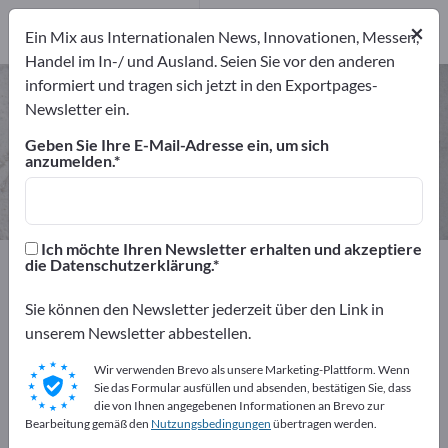
7
Hersteller
×
Ein Mix aus Internationalen News, Innovationen, Messen,
7
Handel im In-/ und Ausland. Seien Sie vor den anderen
informiert und tragen sich jetzt in den Exportpages-
Technische Vliesstoffe – Hersteller
Newsletter ein.
und Lieferanten finden
Geben Sie Ihre E-Mail-Adresse ein, um sich
anzumelden.
Anbieter
Hersteller
7
7
Ich möchte Ihren Newsletter erhalten und akzeptiere
Exportpages
Roh- & Werkstoffe
Technische Gewebe
die Datenschutzerklärung.
Vliesstoffe
Technische Vliesstoffe
Sie können den Newsletter jederzeit über den Link in
unserem Newsletter abbestellen.
Kostenlos inserieren auf
Exportpages!
Wir verwenden Brevo als unsere Marketing-Plattform. Wenn
Sie das Formular ausfüllen und absenden, bestätigen Sie, dass
Bedarfe – Angebote – Gebrauchtwaren –
die von Ihnen angegebenen Informationen an Brevo zur
Bearbeitung gemäß den
Nutzungsbedingungen
übertragen werden.
Geschäftskontakte>> hier starten