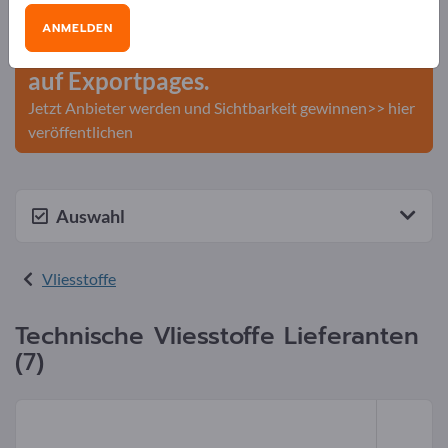
Veröffentlichen Sie Ihr
ANMELDEN
Unternehmen und Ihre Produkte
auf Exportpages.
Jetzt Anbieter werden und Sichtbarkeit gewinnen>> hier
veröffentlichen
Auswahl
Vliesstoffe
Technische Vliesstoffe Lieferanten
(7)