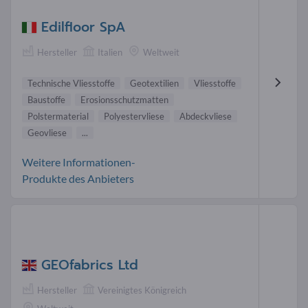
Edilfloor SpA
Hersteller
Italien
Weltweit
Technische Vliesstoffe
Geotextilien
Vliesstoffe
Baustoffe
Erosionsschutzmatten
Polstermaterial
Polyestervliese
Abdeckvliese
Geovliese
...
Weitere Informationen-
Produkte des Anbieters
GEOfabrics Ltd
Hersteller
Vereinigtes Königreich