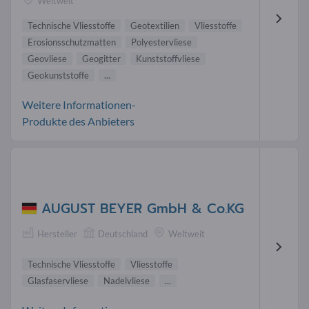
Weltweit
Technische Vliesstoffe
Geotextilien
Vliesstoffe
Erosionsschutzmatten
Polyestervliese
Geovliese
Geogitter
Kunststoffvliese
Geokunststoffe
...
Weitere Informationen-
Produkte des Anbieters
AUGUST BEYER GmbH & Co.KG
Hersteller
Deutschland
Weltweit
Technische Vliesstoffe
Vliesstoffe
Glasfaservliese
Nadelvliese
...