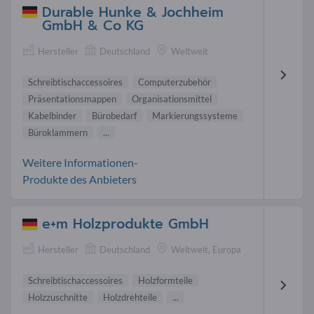
Durable Hunke & Jochheim
GmbH & Co KG
Hersteller
Deutschland
Weltweit
Schreibtischaccessoires
Computerzubehör
Präsentationsmappen
Organisationsmittel
Kabelbinder
Bürobedarf
Markierungssysteme
Büroklammern
...
Weitere Informationen-
Produkte des Anbieters
e+m Holzprodukte GmbH
Hersteller
Deutschland
Weltweit, Europa
Schreibtischaccessoires
Holzformteile
Holzzuschnitte
Holzdrehteile
...