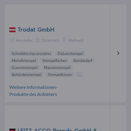
Trodat GmbH
Hersteller
Österreich
Weltweit
Schreibtischaccessoires
Datumstempel
Metallstempel
Stempelfarben
Bürobedarf
Gummistempel
Massenstempel
Behördenstempel
Stempelkissen
...
Weitere Informationen-
Produkte des Anbieters
LEITZ ACCO Brands GmbH &