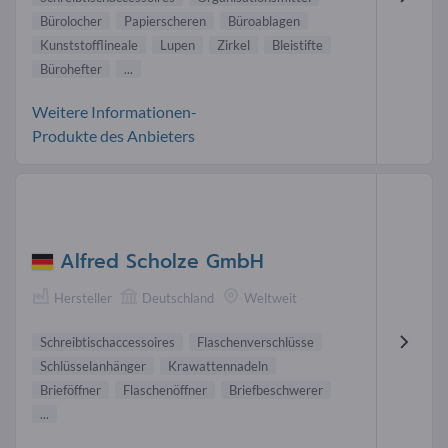
Bürolocher
Papierscheren
Büroablagen
Kunststofflineale
Lupen
Zirkel
Bleistifte
Bürohefter
...
Weitere Informationen-
Produkte des Anbieters
Alfred Scholze GmbH
Hersteller
Deutschland
Weltweit
Schreibtischaccessoires
Flaschenverschlüsse
Schlüsselanhänger
Krawattennadeln
Brieföffner
Flaschenöffner
Briefbeschwerer
...