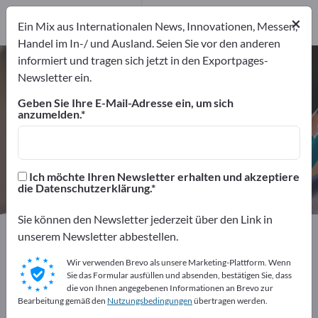
Hersteller
19
Distributoren
×
Ein Mix aus Internationalen News, Innovationen, Messen,
1
Handel im In-/ und Ausland. Seien Sie vor den anderen
informiert und tragen sich jetzt in den Exportpages-
Schreibtischaccessoires –
Newsletter ein.
Hersteller und Lieferanten finden
Geben Sie Ihre E-Mail-Adresse ein, um sich
anzumelden.
Anbieter
Hersteller
20
19
Distributoren
Ich möchte Ihren Newsletter erhalten und akzeptiere
1
die Datenschutzerklärung.
Sie können den Newsletter jederzeit über den Link in
Exportpages
Bürobedarf
Schreibtischbedarf
unserem Newsletter abbestellen.
Schreibtischaccessoires
Wir verwenden Brevo als unsere Marketing-Plattform. Wenn
Sie das Formular ausfüllen und absenden, bestätigen Sie, dass
Kostenlos inserieren auf
die von Ihnen angegebenen Informationen an Brevo zur
Bearbeitung gemäß den
Nutzungsbedingungen
übertragen werden.
Exportpages!