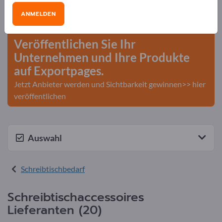
Bedarfe – Angebote – Gebrauchtwaren –
ANMELDEN
Geschäftskontakte>> hier starten
Veröffentlichen Sie Ihr
Unternehmen und Ihre Produkte
auf Exportpages.
Jetzt Anbieter werden und Sichtbarkeit gewinnen>> hier
veröffentlichen
Auswahl
Schreibtischbedarf
Schreibtischaccessoires
Lieferanten (20)