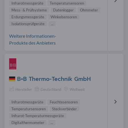
Infrarotmessgeräte
Temperatursensoren
Mess- & Prüfsysteme
Datenlogger
Ohmmeter
Erdungsmessgeräte
Winkelsensoren
Isolationsprüfgeräte
...
Weitere Informationen-
Produkte des Anbieters
B+B Thermo-Technik GmbH
Hersteller
Deutschland
Weltweit
Infrarotmessgeräte
Feuchtesensoren
Temperatursensoren
Steckverbinder
Infrarot-Temperaturmessgeräte
Digitalthermometer
...