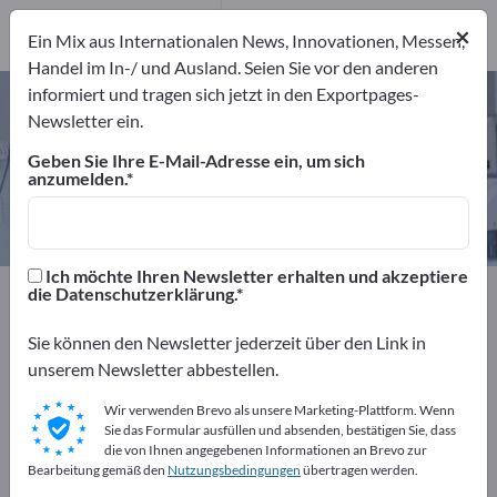
8
Hersteller
×
Ein Mix aus Internationalen News, Innovationen, Messen,
8
Handel im In-/ und Ausland. Seien Sie vor den anderen
informiert und tragen sich jetzt in den Exportpages-
Infrarotmessgeräte – Hersteller
Newsletter ein.
und Lieferanten finden
Geben Sie Ihre E-Mail-Adresse ein, um sich
anzumelden.
Anbieter
Hersteller
8
8
Ich möchte Ihren Newsletter erhalten und akzeptiere
Exportpages
Medizin & Labor
Labormessgeräte
die Datenschutzerklärung.
Infrarotmessgeräte
Sie können den Newsletter jederzeit über den Link in
unserem Newsletter abbestellen.
Kostenlos inserieren auf
Exportpages!
Wir verwenden Brevo als unsere Marketing-Plattform. Wenn
Sie das Formular ausfüllen und absenden, bestätigen Sie, dass
Bedarfe – Angebote – Gebrauchtwaren –
die von Ihnen angegebenen Informationen an Brevo zur
Bearbeitung gemäß den
Nutzungsbedingungen
übertragen werden.
Geschäftskontakte>> hier starten