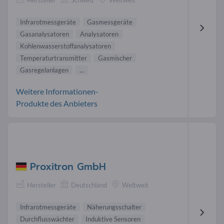
Hersteller
Schweiz
Weltweit
Infrarotmessgeräte
Gasmessgeräte
Gasanalysatoren
Analysatoren
Kohlenwasserstoffanalysatoren
Temperaturtransmitter
Gasmischer
Gasregelanlagen
...
Weitere Informationen-
Produkte des Anbieters
Proxitron GmbH
Hersteller
Deutschland
Weltweit
Infrarotmessgeräte
Näherungsschalter
Durchflusswächter
Induktive Sensoren