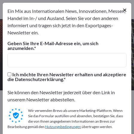
Hersteller
2
×
Ein Mix aus Internationalen News, Innovationen, Messen,
Distributoren
1
Handel im In-/ und Ausland. Seien Sie vor den anderen
informiert und tragen sich jetzt in den Exportpages-
Campingzelte – Hersteller und
Newsletter ein.
Lieferanten finden
Geben Sie Ihre E-Mail-Adresse ein, um sich
anzumelden.
Anbieter
Hersteller
3
2
Distributoren
Ich möchte Ihren Newsletter erhalten und akzeptiere
1
die Datenschutzerklärung.
Sie können den Newsletter jederzeit über den Link in
Exportpages
Sport & Freizeit
Campingausrüstungen
unserem Newsletter abbestellen.
Campingzelte
Wir verwenden Brevo als unsere Marketing-Plattform. Wenn
Sie das Formular ausfüllen und absenden, bestätigen Sie, dass
Kostenlos inserieren auf
die von Ihnen angegebenen Informationen an Brevo zur
Bearbeitung gemäß den
Nutzungsbedingungen
übertragen werden.
Exportpages!