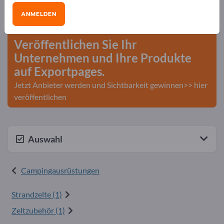
Bedarfe – Angebote – Gebrauchtwaren –
ANMELDEN
Geschäftskontakte>> hier starten
Veröffentlichen Sie Ihr
Unternehmen und Ihre Produkte
auf Exportpages.
Jetzt Anbieter werden und Sichtbarkeit gewinnen>> hier
veröffentlichen
Auswahl
Campingausrüstungen
Strandzelte (1)
Zeltzubehör (1)