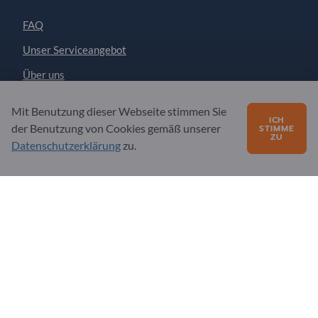
FAQ
Unser Serviceangebot
Über uns
Nachricht an Exportpages
Mit Benutzung dieser Webseite stimmen Sie
ICH
der Benutzung von Cookies gemäß unserer
STIMME
ZU
Datenschutzerklärung
zu.
Exportpages International Network
Exportpages International GmbH
Becker-Göring-Straße 15
76307 Karlsbad
Germany
Copyright © 2026 Exportpages International GmbH. Alle