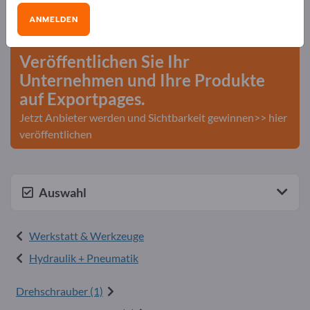
Bedarfe – Angebote – Gebrauchtwaren –
ANMELDEN
Geschäftskontakte>> hier starten
Veröffentlichen Sie Ihr
Unternehmen und Ihre Produkte
auf Exportpages.
Jetzt Anbieter werden und Sichtbarkeit gewinnen>> hier
veröffentlichen
Auswahl
Werkstatt & Werkzeuge
Hydraulik + Pneumatik
Drehschrauber (1)