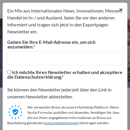
Hersteller
65
×
Ein Mix aus Internationalen News, Innovationen, Messen,
Distributoren
7
Handel im In-/ und Ausland. Seien Sie vor den anderen
informiert und tragen sich jetzt in den Exportpages-
Druckluftwerkzeuge – Hersteller
Newsletter ein.
und Lieferanten finden
Geben Sie Ihre E-Mail-Adresse ein, um sich
anzumelden.
Anbieter
Hersteller
72
65
Distributoren
Ich möchte Ihren Newsletter erhalten und akzeptiere
7
die Datenschutzerklärung.
Sie können den Newsletter jederzeit über den Link in
Exportpages
Werkstatt & Werkzeuge
unserem Newsletter abbestellen.
Druckluftwerkzeuge
Wir verwenden Brevo als unsere Marketing-Plattform. Wenn
Sie das Formular ausfüllen und absenden, bestätigen Sie, dass
Kostenlos inserieren auf
die von Ihnen angegebenen Informationen an Brevo zur
Bearbeitung gemäß den
Nutzungsbedingungen
übertragen werden.
Exportpages!