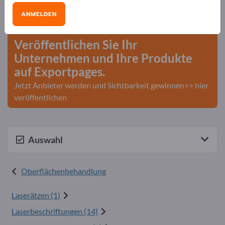
Bedarfe – Angebote – Gebrauchtwaren –
ANMELDEN
Geschäftskontakte>> hier starten
Veröffentlichen Sie Ihr
Unternehmen und Ihre Produkte
auf Exportpages.
Jetzt Anbieter werden und Sichtbarkeit gewinnen>> hier
veröffentlichen
Auswahl
Oberflächenbehandlung
Laserätzen (1)
Laserbeschriftungen (14)