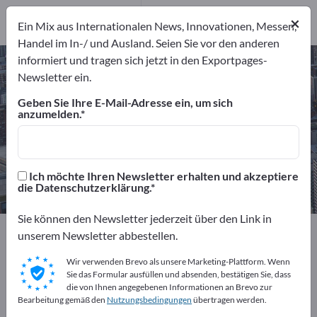
Dienstleister
8
×
Distributoren
2
Ein Mix aus Internationalen News, Innovationen, Messen,
Handel im In-/ und Ausland. Seien Sie vor den anderen
informiert und tragen sich jetzt in den Exportpages-
Laserbearbeitung – Hersteller und
Newsletter ein.
Lieferanten finden
Geben Sie Ihre E-Mail-Adresse ein, um sich
anzumelden.
Anbieter
Hersteller
47
37
Dienstleister
Distributoren
Ich möchte Ihren Newsletter erhalten und akzeptiere
8
2
die Datenschutzerklärung.
Sie können den Newsletter jederzeit über den Link in
Exportpages
Dienstleistungen
unserem Newsletter abbestellen.
Oberflächenbehandlung
Laserbearbeitung
Wir verwenden Brevo als unsere Marketing-Plattform. Wenn
Sie das Formular ausfüllen und absenden, bestätigen Sie, dass
Kostenlos inserieren auf
die von Ihnen angegebenen Informationen an Brevo zur
Bearbeitung gemäß den
Nutzungsbedingungen
übertragen werden.
Exportpages!