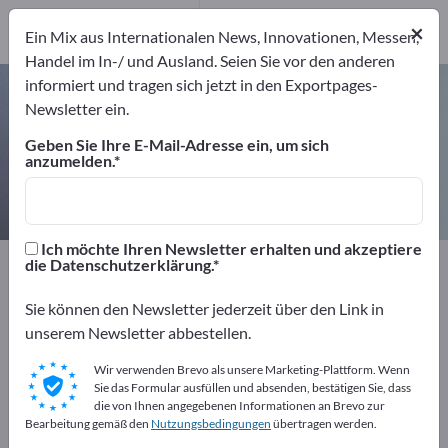
1
Hersteller
×
Ein Mix aus Internationalen News, Innovationen, Messen,
1
Handel im In-/ und Ausland. Seien Sie vor den anderen
informiert und tragen sich jetzt in den Exportpages-
Membrandruckmittler – Hersteller
Newsletter ein.
und Lieferanten finden
Geben Sie Ihre E-Mail-Adresse ein, um sich
anzumelden.
Anbieter
Hersteller
1
1
Ich möchte Ihren Newsletter erhalten und akzeptiere
Exportpages
Messtechnik & Optik
Messtechnik
die Datenschutzerklärung.
Druckmesstechnik
Membrandruckmittler
Sie können den Newsletter jederzeit über den Link in
unserem Newsletter abbestellen.
Kostenlos inserieren auf
Exportpages!
Wir verwenden Brevo als unsere Marketing-Plattform. Wenn
Sie das Formular ausfüllen und absenden, bestätigen Sie, dass
Bedarfe – Angebote – Gebrauchtwaren –
die von Ihnen angegebenen Informationen an Brevo zur
Bearbeitung gemäß den
Nutzungsbedingungen
übertragen werden.
Geschäftskontakte>> hier starten