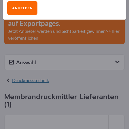
Veröffentlichen Sie Ihr
ANMELDEN
Unternehmen und Ihre Produkte
auf Exportpages.
Jetzt Anbieter werden und Sichtbarkeit gewinnen>> hier
veröffentlichen
Auswahl
Druckmesstechnik
Membrandruckmittler Lieferanten
(1)