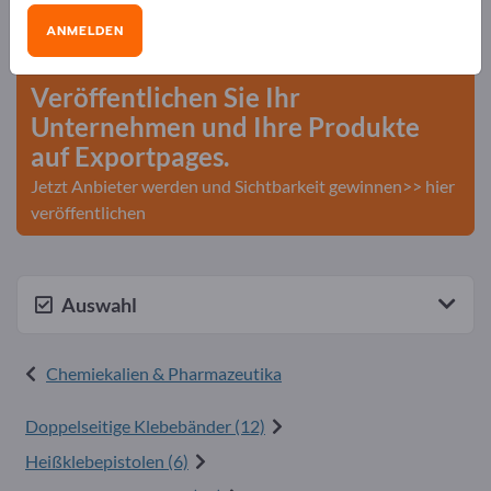
Bedarfe – Angebote – Gebrauchtwaren –
ANMELDEN
Geschäftskontakte>> hier starten
Veröffentlichen Sie Ihr
Unternehmen und Ihre Produkte
auf Exportpages.
Jetzt Anbieter werden und Sichtbarkeit gewinnen>> hier
veröffentlichen
Auswahl
Chemiekalien & Pharmazeutika
Doppelseitige Klebebänder (12)
Heißklebepistolen (6)