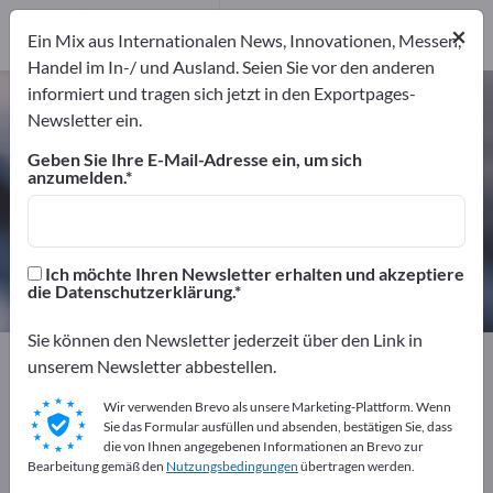
Hersteller
93
×
Ein Mix aus Internationalen News, Innovationen, Messen,
Distributoren
17
Handel im In-/ und Ausland. Seien Sie vor den anderen
informiert und tragen sich jetzt in den Exportpages-
Klebetechnik – Hersteller und
Newsletter ein.
Lieferanten finden
Geben Sie Ihre E-Mail-Adresse ein, um sich
anzumelden.
Anbieter
Hersteller
110
93
Distributoren
Ich möchte Ihren Newsletter erhalten und akzeptiere
17
die Datenschutzerklärung.
Sie können den Newsletter jederzeit über den Link in
Exportpages
Chemiekalien & Pharmazeutika
unserem Newsletter abbestellen.
Klebetechnik
Wir verwenden Brevo als unsere Marketing-Plattform. Wenn
Sie das Formular ausfüllen und absenden, bestätigen Sie, dass
Kostenlos inserieren auf
die von Ihnen angegebenen Informationen an Brevo zur
Bearbeitung gemäß den
Nutzungsbedingungen
übertragen werden.
Exportpages!