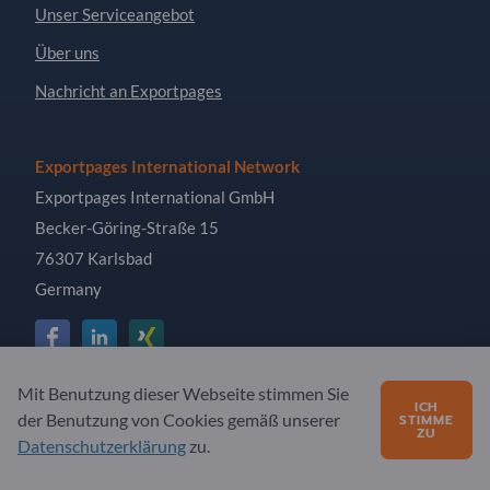
Unser Serviceangebot
Über uns
Nachricht an Exportpages
Exportpages International Network
Exportpages International GmbH
Becker-Göring-Straße 15
76307 Karlsbad
Germany
Mit Benutzung dieser Webseite stimmen Sie
Copyright © 2026 Exportpages International GmbH. Alle
ICH
der Benutzung von Cookies gemäß unserer
STIMME
Rechte vorbehalten.
ZU
Datenschutzerklärung
zu.