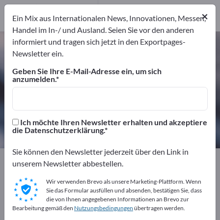
Distributoren
×
1
Ein Mix aus Internationalen News, Innovationen, Messen,
Handel im In-/ und Ausland. Seien Sie vor den anderen
informiert und tragen sich jetzt in den Exportpages-
Technische Klebebänder –
Newsletter ein.
Hersteller und Lieferanten finden
Geben Sie Ihre E-Mail-Adresse ein, um sich
anzumelden.
Anbieter
Hersteller
7
6
Distributoren
Ich möchte Ihren Newsletter erhalten und akzeptiere
1
die Datenschutzerklärung.
Sie können den Newsletter jederzeit über den Link in
Exportpages
Chemiekalien & Pharmazeutika
unserem Newsletter abbestellen.
Klebetechnik
Technische Klebebänder
Wir verwenden Brevo als unsere Marketing-Plattform. Wenn
Sie das Formular ausfüllen und absenden, bestätigen Sie, dass
Kostenlos inserieren auf
die von Ihnen angegebenen Informationen an Brevo zur
Bearbeitung gemäß den
Nutzungsbedingungen
übertragen werden.
Exportpages!