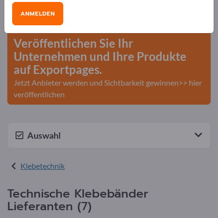
Bedarfe – Angebote – Gebrauchtwaren –
ANMELDEN
Geschäftskontakte>> hier starten
Veröffentlichen Sie Ihr
Unternehmen und Ihre Produkte
auf Exportpages.
Jetzt Anbieter werden und Sichtbarkeit gewinnen>> hier
veröffentlichen
Auswahl
Klebetechnik
Technische Klebebänder
Lieferanten (7)