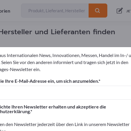
orien
JE
steller und Lieferanten finden
aus Internationalen News, Innovationen, Messen, Handel im In-/ 
 Seien Sie vor den anderen informiert und tragen sich jetzt in den
ges-Newsletter ein.
n
Verdrängerpumpen
Membranpumpen
Doppelmembran
e Ihre E-Mail-Adresse ein, um sich anzumelden.
ortpages!
äftskontakte>> hier starten
chte Ihren Newsletter erhalten und akzeptiere die
hutzerklärung.
rnehmen und Ihre Produkte auf Exportpag
nen>> hier veröffentlichen
en den Newsletter jederzeit über den Link in unserem Newsletter