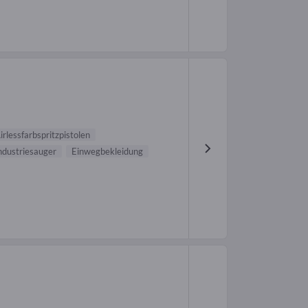
irlessfarbspritzpistolen
ndustriesauger
Einwegbekleidung