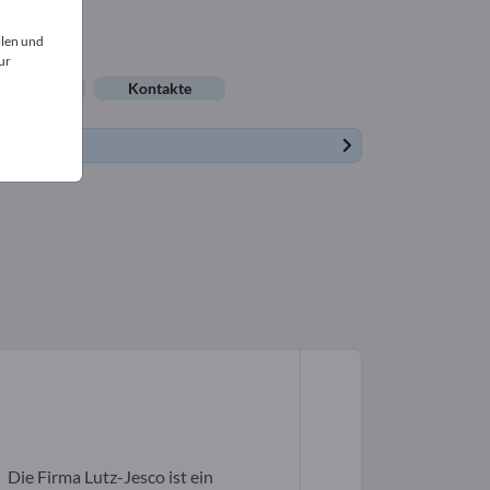
llen und
ur
lenangebote
Kontakte
Die Firma Lutz-Jesco ist ein