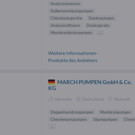
Analysesensoren
Kolbenmembranpumpen
Chlordosiergeräte
Dosierpumpen
Analysesoftware
Dosiergeräte
Membrandosierpumpen
...
Weitere Informationen-
Produkte des Anbieters
MARCH PUMPEN GmbH & Co.
KG
Hersteller
Deutschland
Weltweit
Doppelmembranpumpen
Membranpumpen
Chemienormpumpen
Säurepumpen
Chemi
...