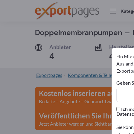
Kateg
Doppelmembranpumpen – Her
Anbieter
Hersteller
4
4
Ein Mix 
Ausland.
Exportpa
Exportpages
Komponenten & Teile
Pumpe
Geben Si
Kostenlos inserieren auf Exp
Bedarfe – Angebote – Gebrauchtwaren – Gesch
Ich mö
Datensc
Veröffentlichen Sie Ihr Unte
Jetzt Anbieter werden und Sichtbarkeit gewin
Sie könn