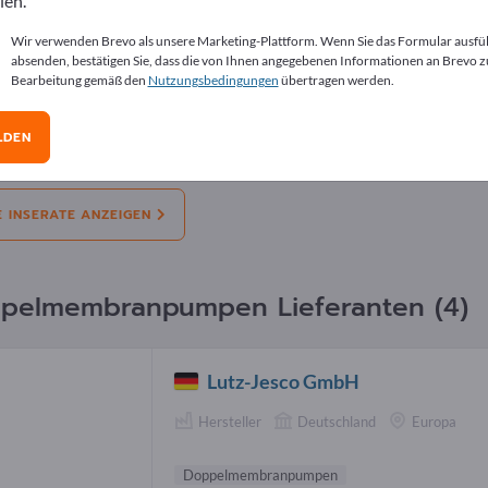
len.
erate
Wir verwenden Brevo als unsere Marketing-Plattform. Wenn Sie das Formular ausfü
absenden, bestätigen Sie, dass die von Ihnen angegebenen Informationen an Brevo z
Bearbeitung gemäß den
Nutzungsbedingungen
übertragen werden.
l:
Angebote
Bedarfe
Gebrauchtes
Stel
LDEN
bote
3-Zoll-Kunststoff-AODD-Pumpe, Podale
E INSERATE ANZEIGEN
pelmembranpumpen Lieferanten (4)
Lutz-Jesco GmbH
Hersteller
Deutschland
Europa
Doppelmembranpumpen