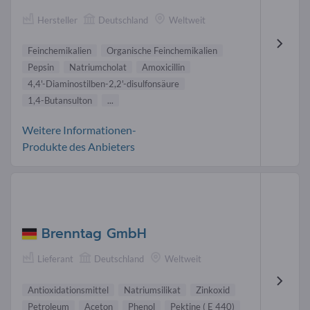
Hersteller
Deutschland
Weltweit
Feinchemikalien
Organische Feinchemikalien
Pepsin
Natriumcholat
Amoxicillin
4,4'-Diaminostilben-2,2'-disulfonsäure
1,4-Butansulton
...
Weitere Informationen-
Produkte des Anbieters
Brenntag GmbH
Lieferant
Deutschland
Weltweit
Antioxidationsmittel
Natriumsilikat
Zinkoxid
Petroleum
Aceton
Phenol
Pektine ( E 440)