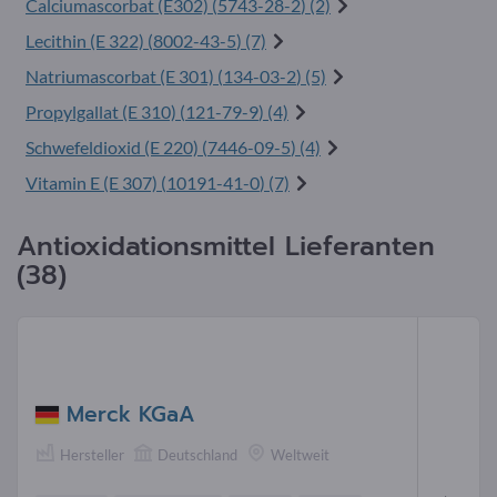
Calciumascorbat (E302) (
5743-28-2
) (2)
Lecithin (E 322) (
8002-43-5
) (7)
Natriumascorbat (E 301) (
134-03-2
) (5)
Propylgallat (E 310) (
121-79-9
) (4)
Schwefeldioxid (E 220) (
7446-09-5
) (4)
Vitamin E (E 307) (
10191-41-0
) (7)
Antioxidationsmittel Lieferanten
(38)
Merck KGaA
Hersteller
Deutschland
Weltweit