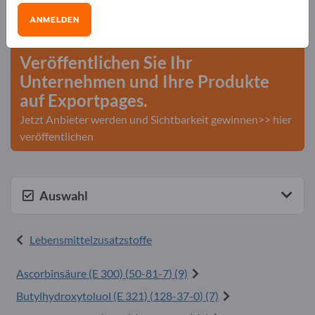
Bedarfe – Angebote – Gebrauchtwaren –
ANMELDEN
Geschäftskontakte>> hier starten
Veröffentlichen Sie Ihr
Unternehmen und Ihre Produkte
auf Exportpages.
Jetzt Anbieter werden und Sichtbarkeit gewinnen>> hier
veröffentlichen
Auswahl
Lebensmittelzusatzstoffe
Ascorbinsäure (E 300) (
50-81-7
) (9)
Butylhydroxytoluol (E 321) (
128-37-0
) (7)