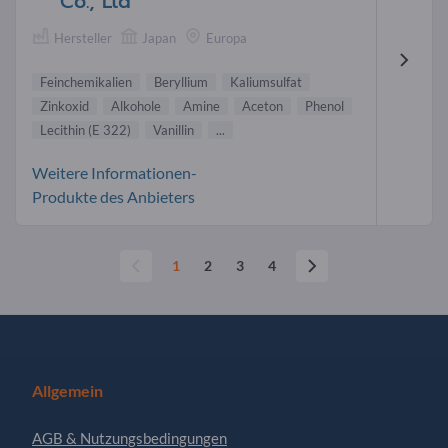
Co., Ltd
Hersteller
Japan
Europa
Feinchemikalien
Beryllium
Kaliumsulfat
Zinkoxid
Alkohole
Amine
Aceton
Phenol
Lecithin (E 322)
Vanillin
...
Weitere Informationen-
Produkte des Anbieters
1
2
3
4
Allgemein
AGB & Nutzungsbedingungen