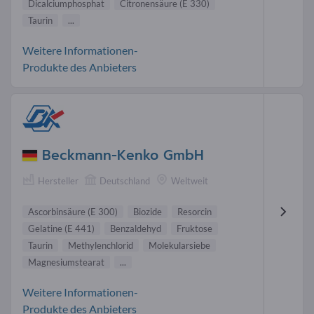
Dicalciumphosphat
Citronensäure (E 330)
Taurin
...
Weitere Informationen-
Produkte des Anbieters
Beckmann-Kenko GmbH
Hersteller
Deutschland
Weltweit
Ascorbinsäure (E 300)
Biozide
Resorcin
Gelatine (E 441)
Benzaldehyd
Fruktose
Taurin
Methylenchlorid
Molekularsiebe
Magnesiumstearat
...
Weitere Informationen-
Produkte des Anbieters