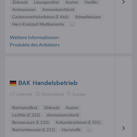
Zinkoxid
Lösungsmittel
Aceton
Vanillin
Aminosäuren
Ammoniumchlorid
Carboxymethylcellulose (E 466)
Schwefelsäure
Herz-Kreislauf-Medikamente
...
Weitere Informationen-
Produkte des Anbieters
BAK Handelsbetrieb
Lieferant
Deutschland
Europa
Natriumsilikat
Zinkoxid
Aceton
Lecithin (E 322)
Ammoniumchlorid
Benzoesäure (E 210)
Kaliumbicarbonat (E 501)
Natriumbenzoat (E 211)
Harnstoffe
...