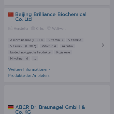
Beijing Brilliance Biochemical
Co. Ltd
Hersteller
China
Weltweit
Ascorbinsäure (E 300)
Vitamin B
Vitamine
Vitamin E (E 307)
Vitamin A
Arbutin
Biotechnologische Produkte
Kojisäure
Nikotinamid
...
Weitere Informationen-
Produkte des Anbieters
ABCR Dr. Braunagel GmbH &
Co. KG