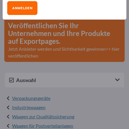
Bedarfe – Angebote – Gebrauchtwaren –
ANMELDEN
Geschäftskontakte>> hier starten
Veröffentlichen Sie Ihr
Unternehmen und Ihre Produkte
auf Exportpages.
Jetzt Anbieter werden und Sichtbarkeit gewinnen>> hier
veröffentlichen
Auswahl
Verpackungsgeräte
Industriewaagen
Waagen zur Qualitätssicherung
Waagen für Postverteilanlagen