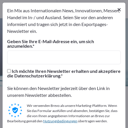
Hersteller
28
×
Ein Mix aus Internationalen News, Innovationen, Messen,
Distributoren
9
Handel im In-/ und Ausland. Seien Sie vor den anderen
informiert und tragen sich jetzt in den Exportpages-
Zählwaagen – Hersteller und
Newsletter ein.
Lieferanten finden
Geben Sie Ihre E-Mail-Adresse ein, um sich
anzumelden.
Anbieter
Hersteller
37
28
Distributoren
Ich möchte Ihren Newsletter erhalten und akzeptiere
9
die Datenschutzerklärung.
Sie können den Newsletter jederzeit über den Link in
Exportpages
Transport & Verpackung
unserem Newsletter abbestellen.
Verpackungsgeräte
Zählwaagen
Wir verwenden Brevo als unsere Marketing-Plattform. Wenn
Sie das Formular ausfüllen und absenden, bestätigen Sie, dass
Kostenlos inserieren auf
die von Ihnen angegebenen Informationen an Brevo zur
Bearbeitung gemäß den
Nutzungsbedingungen
übertragen werden.
Exportpages!