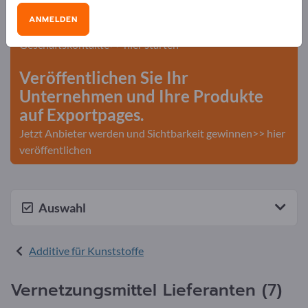
Exportpages!
ANMELDEN
Bedarfe – Angebote – Gebrauchtwaren –
Geschäftskontakte>> hier starten
Veröffentlichen Sie Ihr
Unternehmen und Ihre Produkte
auf Exportpages.
Jetzt Anbieter werden und Sichtbarkeit gewinnen>> hier
veröffentlichen
Auswahl
Additive für Kunststoffe
Vernetzungsmittel Lieferanten (7)