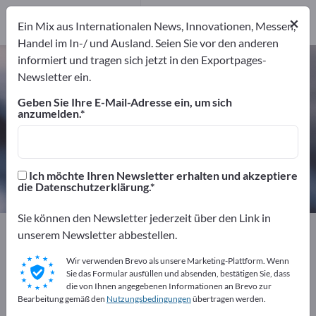
Hersteller
6
×
Ein Mix aus Internationalen News, Innovationen, Messen,
Dienstleister
1
Handel im In-/ und Ausland. Seien Sie vor den anderen
informiert und tragen sich jetzt in den Exportpages-
Vernetzungsmittel – Hersteller und
Newsletter ein.
Lieferanten finden
Geben Sie Ihre E-Mail-Adresse ein, um sich
anzumelden.
Anbieter
Hersteller
7
6
Dienstleister
Ich möchte Ihren Newsletter erhalten und akzeptiere
1
die Datenschutzerklärung.
Sie können den Newsletter jederzeit über den Link in
Exportpages
Chemiekalien & Pharmazeutika
unserem Newsletter abbestellen.
Kunststoffe
Additive für Kunststoffe
Wir verwenden Brevo als unsere Marketing-Plattform. Wenn
Vernetzungsmittel
Sie das Formular ausfüllen und absenden, bestätigen Sie, dass
die von Ihnen angegebenen Informationen an Brevo zur
Bearbeitung gemäß den
Nutzungsbedingungen
übertragen werden.
Kostenlos inserieren auf