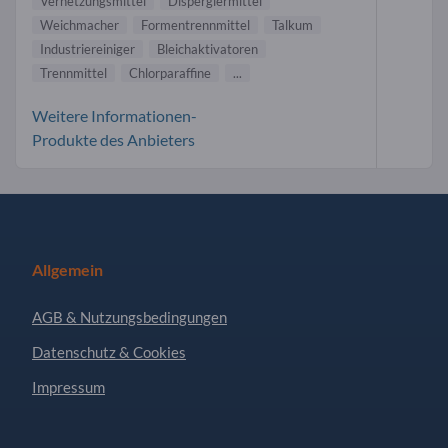
Vernetzungsmittel
Dispergiermittel
Weichmacher
Formentrennmittel
Talkum
Industriereiniger
Bleichaktivatoren
Trennmittel
Chlorparaffine
...
Weitere Informationen-
Produkte des Anbieters
Allgemein
AGB & Nutzungsbedingungen
Datenschutz & Cookies
Impressum