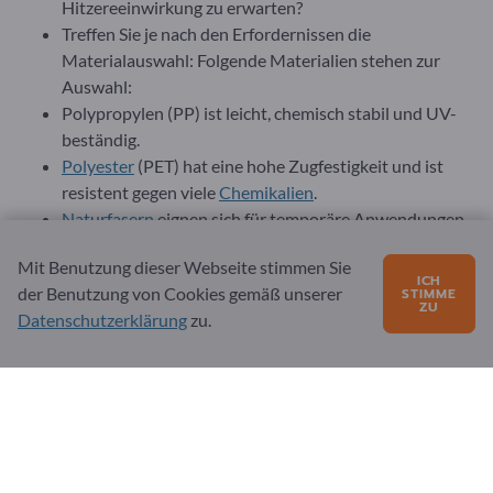
Hitzereeinwirkung zu erwarten?
Treffen Sie je nach den Erfordernissen die
Materialauswahl: Folgende Materialien stehen zur
Auswahl:
Polypropylen (PP) ist leicht, chemisch stabil und UV-
beständig.
Polyester
(PET) hat eine hohe Zugfestigkeit und ist
resistent gegen viele
Chemikalien
.
Naturfasern
eignen sich für temporäre Anwendungen
oder ökologische Projekte.
Mit Benutzung dieser Webseite stimmen Sie
Beachten Sie die mechanische Eigenschaften:
ICH
der Benutzung von Cookies gemäß unserer
STIMME
Zugfestigkeit (kN/m) und Dehnung.
ZU
Datenschutzerklärung
zu.
Durchstoßfestigkeit, z. B. CBR-Prüfung (California
Bearing Ratio).
Die Hydraulische Eigenschaften:
Wasserdurchlässigkeit und Porengröße für Filtrations-
und Entwässerungsprojekte. Durchflusskapazität,
abhängig von der Korngröße des Bodens.
Die Maße und das Gewicht: Grammatur (g/m²) als