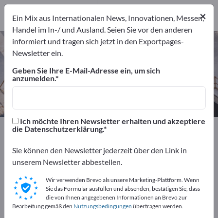
3
Hersteller
×
Ein Mix aus Internationalen News, Innovationen, Messen,
3
Handel im In-/ und Ausland. Seien Sie vor den anderen
informiert und tragen sich jetzt in den Exportpages-
Geotextilien – Hersteller und
Newsletter ein.
Lieferanten finden
Geben Sie Ihre E-Mail-Adresse ein, um sich
anzumelden.
Anbieter
Hersteller
3
3
Ich möchte Ihren Newsletter erhalten und akzeptiere
Exportpages
Textilien
Geotextilien
die Datenschutzerklärung.
Sie können den Newsletter jederzeit über den Link in
Kostenlos inserieren auf
unserem Newsletter abbestellen.
Exportpages!
Wir verwenden Brevo als unsere Marketing-Plattform. Wenn
Bedarfe – Angebote – Gebrauchtwaren –
Sie das Formular ausfüllen und absenden, bestätigen Sie, dass
Geschäftskontakte>> hier starten
die von Ihnen angegebenen Informationen an Brevo zur
Bearbeitung gemäß den
Nutzungsbedingungen
übertragen werden.