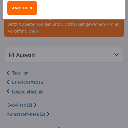
Veröffentlichen Sie Ihr
Unternehmen und Ihre Produkte
ANMELDEN
auf Exportpages.
Jetzt Anbieter werden und Sichtbarkeit gewinnen>> hier
veröffentlichen
Auswahl
Textilien
Landschaftsbau
Deponietechnik
Geovliese (2)
Kunststoffvliese (2)