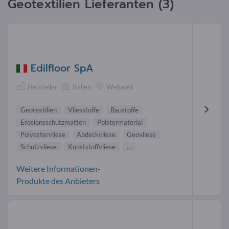
Geotextilien Lieferanten (3)
Edilfloor SpA
Hersteller
Italien
Weltweit
Geotextilien
Vliesstoffe
Baustoffe
Erosionsschutzmatten
Polstermaterial
Polyestervliese
Abdeckvliese
Geovliese
Schutzvliese
Kunststoffvliese
...
Weitere Informationen-
Produkte des Anbieters