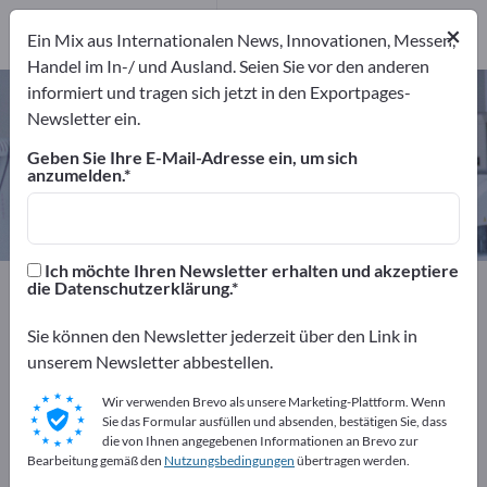
15
Hersteller
×
Ein Mix aus Internationalen News, Innovationen, Messen,
15
Handel im In-/ und Ausland. Seien Sie vor den anderen
informiert und tragen sich jetzt in den Exportpages-
Chirurgische Pinzetten – Hersteller
Newsletter ein.
und Lieferanten finden
Geben Sie Ihre E-Mail-Adresse ein, um sich
anzumelden.
Anbieter
Hersteller
15
15
Ich möchte Ihren Newsletter erhalten und akzeptiere
Exportpages
Medizin & Labor
die Datenschutzerklärung.
Chirurgische Instrumente
Chirurgische Pinzetten
Sie können den Newsletter jederzeit über den Link in
unserem Newsletter abbestellen.
Kostenlos inserieren auf
Exportpages!
Wir verwenden Brevo als unsere Marketing-Plattform. Wenn
Sie das Formular ausfüllen und absenden, bestätigen Sie, dass
Bedarfe – Angebote – Gebrauchtwaren –
die von Ihnen angegebenen Informationen an Brevo zur
Bearbeitung gemäß den
Nutzungsbedingungen
übertragen werden.
Geschäftskontakte>> hier starten