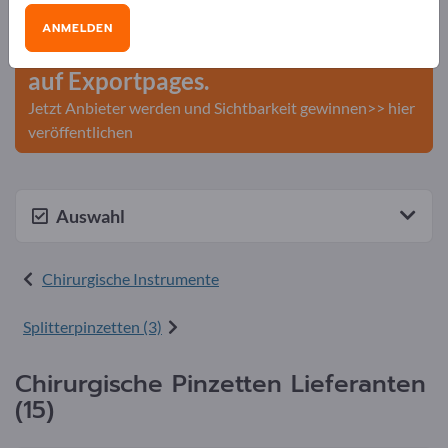
Veröffentlichen Sie Ihr
ANMELDEN
Unternehmen und Ihre Produkte
auf Exportpages.
Jetzt Anbieter werden und Sichtbarkeit gewinnen>> hier
veröffentlichen
Auswahl
Chirurgische Instrumente
Splitterpinzetten (3)
Chirurgische Pinzetten Lieferanten
(15)