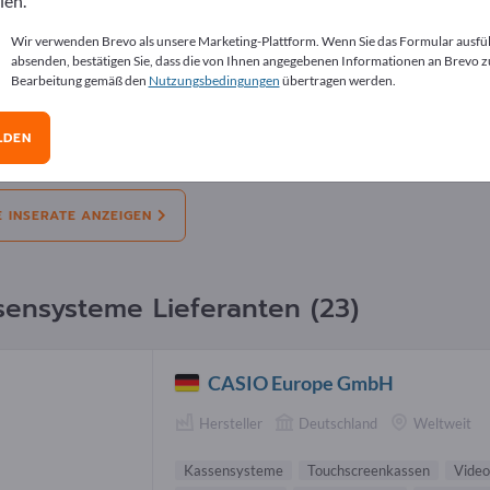
len.
erate
Wir verwenden Brevo als unsere Marketing-Plattform. Wenn Sie das Formular ausfü
absenden, bestätigen Sie, dass die von Ihnen angegebenen Informationen an Brevo z
Bearbeitung gemäß den
Nutzungsbedingungen
übertragen werden.
l:
Angebote
Bedarfe
Gebrauchtes
Stel
LDEN
bote
Intelligente POS-Systeme und Hardware
E INSERATE ANZEIGEN
sensysteme Lieferanten (23)
CASIO Europe GmbH
Hersteller
Deutschland
Weltweit
Kassensysteme
Touchscreenkassen
Video