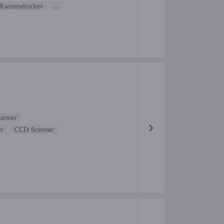
Kassendrucker
...
canner
er
CCD-Scanner