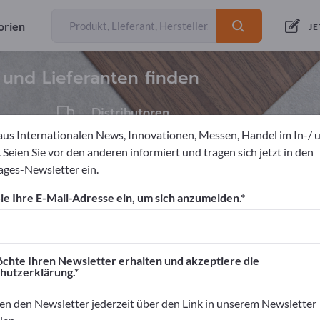
orien
Anbieter
23
JE
 und Lieferanten finden
Distributoren
2
aus Internationalen News, Innovationen, Messen, Handel im In-/ 
 Seien Sie vor den anderen informiert und tragen sich jetzt in den
ges-Newsletter ein.
einrichtungen
Ladeneinrichtungen
Kassensysteme
e Ihre E-Mail-Adresse ein, um sich anzumelden.
ortpages!
äftskontakte>> hier starten
chte Ihren Newsletter erhalten und akzeptiere die
hutzerklärung.
rnehmen und Ihre Produkte auf Exportpag
nen>> hier veröffentlichen
en den Newsletter jederzeit über den Link in unserem Newsletter