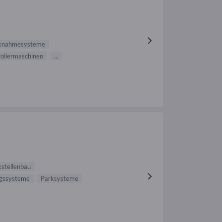
cknahmesysteme
oliermaschinen
...
kstellenbau
ngssysteme
Parksysteme