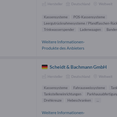
Hersteller
Deutschland
Weltweit
Kassensysteme
POS-Kassensysteme
Leergutrücknahmesysteme / Pfandflaschen-Rü
Trinkwasserspender
Ladenwaagen
Bander
Weitere Informationen-
Produkte des Anbieters
Scheidt & Bachmann GmbH
Hersteller
Deutschland
Weltweit
Kassensysteme
Fahrausweissysteme
Tan
Tankstelleneinrichtungen
Parkhausabfertigu
Drehkreuze
Hebeschranken
...
Weitere Informationen-