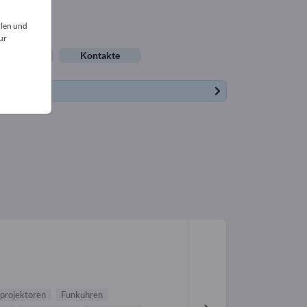
llen und
ur
lenangebote
Kontakte
projektoren
Funkuhren