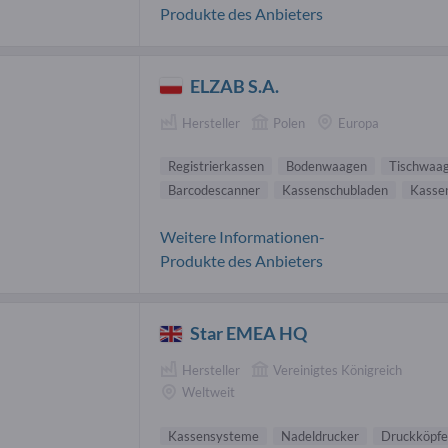
Produkte des Anbieters
ELZAB S.A.
Hersteller
Polen
Europa
Registrierkassen
Bodenwaagen
Tischwaa
Barcodescanner
Kassenschubladen
Kasse
Weitere Informationen-
Produkte des Anbieters
Star EMEA HQ
Hersteller
Vereinigtes Königreich
Weltweit
Kassensysteme
Nadeldrucker
Druckköpfe