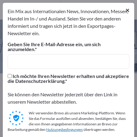
43
Hersteller
×
Ein Mix aus Internationalen News, Innovationen, Messen,
43
Handel im In-/ und Ausland. Seien Sie vor den anderen
informiert und tragen sich jetzt in den Exportpages-
Prüfmaschinen – Hersteller und
Newsletter ein.
Lieferanten finden
Geben Sie Ihre E-Mail-Adresse ein, um sich
anzumelden.
Anbieter
Hersteller
43
43
Ich möchte Ihren Newsletter erhalten und akzeptiere
Exportpages
Medizin & Labor
Prüfmaschinen
die Datenschutzerklärung.
Sie können den Newsletter jederzeit über den Link in
Kostenlos inserieren auf
unserem Newsletter abbestellen.
Exportpages!
Wir verwenden Brevo als unsere Marketing-Plattform. Wenn
Bedarfe – Angebote – Gebrauchtwaren –
Sie das Formular ausfüllen und absenden, bestätigen Sie, dass
Geschäftskontakte>> hier starten
die von Ihnen angegebenen Informationen an Brevo zur
Bearbeitung gemäß den
Nutzungsbedingungen
übertragen werden.