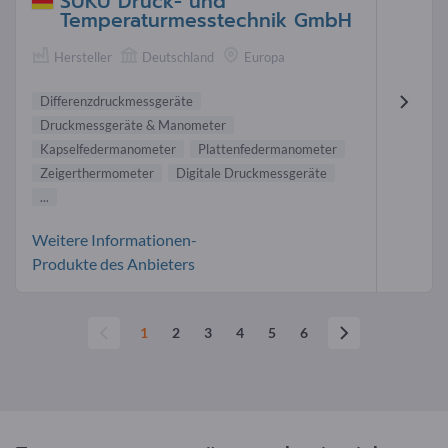
SUKU Druck- und
Temperaturmesstechnik GmbH
Hersteller
Deutschland
Europa
Differenzdruckmessgeräte
Druckmessgeräte & Manometer
Kapselfedermanometer
Plattenfedermanometer
Zeigerthermometer
Digitale Druckmessgeräte
...
Weitere Informationen-
Produkte des Anbieters
1
2
3
4
5
6