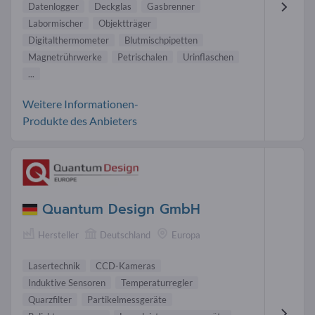
Datenlogger
Deckglas
Gasbrenner
Labormischer
Objektträger
Digitalthermometer
Blutmischpipetten
Magnetrührwerke
Petrischalen
Urinflaschen
...
Weitere Informationen-
Produkte des Anbieters
Quantum Design GmbH
Hersteller
Deutschland
Europa
Lasertechnik
CCD-Kameras
Induktive Sensoren
Temperaturregler
Quarzfilter
Partikelmessgeräte