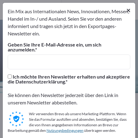
Hersteller
63
Distributoren
×
Ein Mix aus Internationalen News, Innovationen, Messen,
3
Handel im In-/ und Ausland. Seien Sie vor den anderen
informiert und tragen sich jetzt in den Exportpages-
Temperaturmessgeräte –
Newsletter ein.
Hersteller und Lieferanten finden
Geben Sie Ihre E-Mail-Adresse ein, um sich
anzumelden.
Anbieter
Hersteller
66
63
Distributoren
Ich möchte Ihren Newsletter erhalten und akzeptiere
3
die Datenschutzerklärung.
Sie können den Newsletter jederzeit über den Link in
Exportpages
Messtechnik & Optik
Messtechnik
unserem Newsletter abbestellen.
Messgeräte für physikalische Größen
Wir verwenden Brevo als unsere Marketing-Plattform. Wenn
Temperaturmessgeräte
Sie das Formular ausfüllen und absenden, bestätigen Sie, dass
die von Ihnen angegebenen Informationen an Brevo zur
Bearbeitung gemäß den
Nutzungsbedingungen
übertragen werden.
Kostenlos inserieren auf