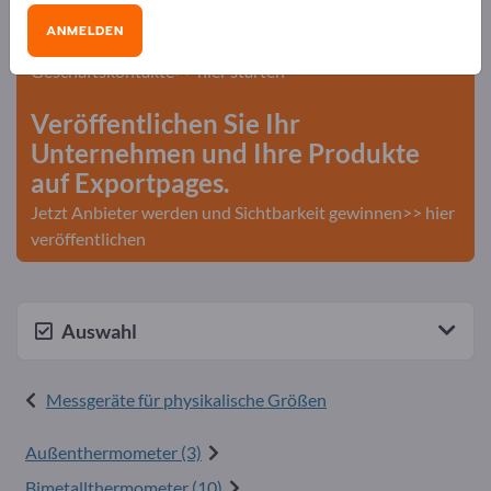
Exportpages!
ANMELDEN
Bedarfe – Angebote – Gebrauchtwaren –
Geschäftskontakte>> hier starten
Veröffentlichen Sie Ihr
Unternehmen und Ihre Produkte
auf Exportpages.
Jetzt Anbieter werden und Sichtbarkeit gewinnen>> hier
veröffentlichen
Auswahl
Messgeräte für physikalische Größen
Außenthermometer (3)
Bimetallthermometer (10)