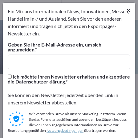
15
Hersteller
×
Ein Mix aus Internationalen News, Innovationen, Messen,
15
Handel im In-/ und Ausland. Seien Sie vor den anderen
informiert und tragen sich jetzt in den Exportpages-
Gabellichtschranken – Hersteller
Newsletter ein.
und Lieferanten finden
Geben Sie Ihre E-Mail-Adresse ein, um sich
anzumelden.
Anbieter
Hersteller
15
15
Ich möchte Ihren Newsletter erhalten und akzeptiere
Exportpages
Sicherheit & Schutz
Sicherheitssysteme
die Datenschutzerklärung.
Überwachungsgeräte
Lichtschranken
Sie können den Newsletter jederzeit über den Link in
Gabellichtschranken
unserem Newsletter abbestellen.
Kostenlos inserieren auf
Wir verwenden Brevo als unsere Marketing-Plattform. Wenn
Sie das Formular ausfüllen und absenden, bestätigen Sie, dass
Exportpages!
die von Ihnen angegebenen Informationen an Brevo zur
Bearbeitung gemäß den
Nutzungsbedingungen
übertragen werden.
Bedarfe – Angebote – Gebrauchtwaren –