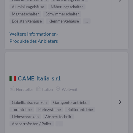
Aluminiumgehäuse
Näherungsschalter
Magnetschalter
Schwimmerschalter
Edelstahlgehäuse
Klemmengehäuse
...
Weitere Informationen-
Produkte des Anbieters
CAME Italia s.r.l.
Hersteller
Italien
Weltweit
Gabellichtschranken
Garagentorantriebe
Torantriebe
Parksysteme
Rolltorantriebe
Hebeschranken
Absperrtechnik
Absperrpfosten / Poller
...