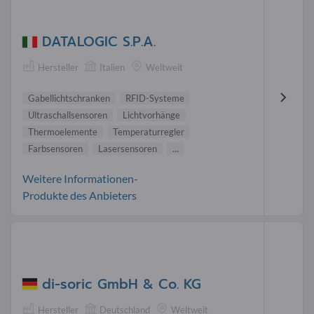
DATALOGIC S.P.A.
Hersteller
Italien
Weltweit
Gabellichtschranken
RFID-Systeme
Ultraschallsensoren
Lichtvorhänge
Thermoelemente
Temperaturregler
Farbsensoren
Lasersensoren
...
Weitere Informationen-
Produkte des Anbieters
di-soric GmbH & Co. KG
Hersteller
Deutschland
Weltweit