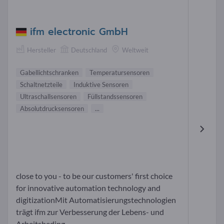
ifm electronic GmbH
Hersteller
Deutschland
Weltweit
Gabellichtschranken
Temperatursensoren
Schaltnetzteile
Induktive Sensoren
Ultraschallsensoren
Füllstandssensoren
Absolutdrucksensoren
...
close to you - to be our customers' first choice
for innovative automation technology and
digitizationMit Automatisierungstechnologien
trägt ifm zur Verbesserung der Lebens- und
Arbeitsbeding...