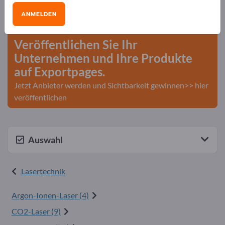
Bedarfe – Angebote – Gebrauchtwaren –
ANMELDEN
Geschäftskontakte>> hier starten
Veröffentlichen Sie Ihr
Unternehmen und Ihre Produkte
auf Exportpages.
Jetzt Anbieter werden und Sichtbarkeit gewinnen>> hier
veröffentlichen
Auswahl
Lasertechnik
Argon-Ionen-Laser (4)
CO2-Laser (9)