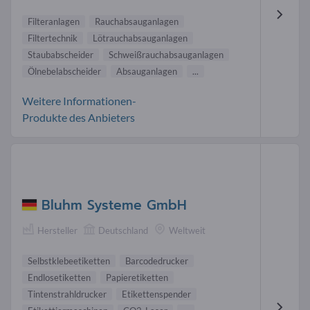
Filteranlagen
Rauchabsauganlagen
Filtertechnik
Lötrauchabsauganlagen
Staubabscheider
Schweißrauchabsauganlagen
Ölnebelabscheider
Absauganlagen
...
Weitere Informationen-
Produkte des Anbieters
Bluhm Systeme GmbH
Hersteller
Deutschland
Weltweit
Selbstklebeetiketten
Barcodedrucker
Endlosetiketten
Papieretiketten
Tintenstrahldrucker
Etikettenspender