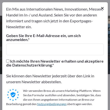
Distributoren
3
×
Dienstleister
1
Ein Mix aus Internationalen News, Innovationen, Messen,
Handel im In-/ und Ausland. Seien Sie vor den anderen
informiert und tragen sich jetzt in den Exportpages-
Lasersysteme – Hersteller und
Newsletter ein.
Lieferanten finden
Geben Sie Ihre E-Mail-Adresse ein, um sich
anzumelden.
Anbieter
Hersteller
82
78
Distributoren
Dienstleister
Ich möchte Ihren Newsletter erhalten und akzeptiere
3
1
die Datenschutzerklärung.
Sie können den Newsletter jederzeit über den Link in
Exportpages
Elektrotechnik
Lasertechnik
unserem Newsletter abbestellen.
Lasersysteme
Wir verwenden Brevo als unsere Marketing-Plattform. Wenn
Sie das Formular ausfüllen und absenden, bestätigen Sie, dass
Kostenlos inserieren auf
die von Ihnen angegebenen Informationen an Brevo zur
Bearbeitung gemäß den
Nutzungsbedingungen
übertragen werden.
Exportpages!