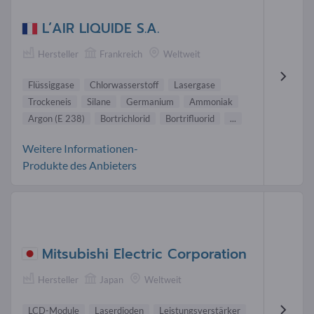
L’AIR LIQUIDE S.A.
Hersteller
Frankreich
Weltweit
Flüssiggase
Chlorwasserstoff
Lasergase
Trockeneis
Silane
Germanium
Ammoniak
Argon (E 238)
Bortrichlorid
Bortrifluorid
...
Weitere Informationen-
Produkte des Anbieters
Mitsubishi Electric Corporation
Hersteller
Japan
Weltweit
LCD-Module
Laserdioden
Leistungsverstärker