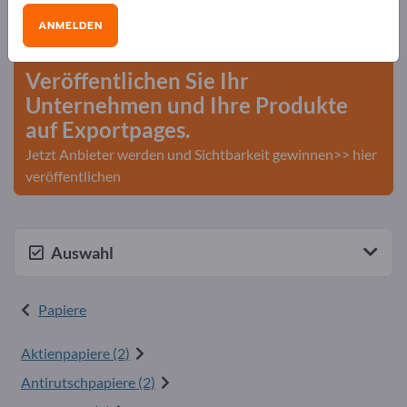
Bedarfe – Angebote – Gebrauchtwaren –
ANMELDEN
Geschäftskontakte>> hier starten
Veröffentlichen Sie Ihr
Unternehmen und Ihre Produkte
auf Exportpages.
Jetzt Anbieter werden und Sichtbarkeit gewinnen>> hier
veröffentlichen
Auswahl
Papiere
Aktienpapiere (2)
Antirutschpapiere (2)