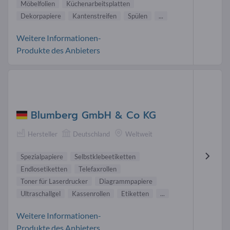
Möbelfolien
Küchenarbeitsplatten
Dekorpapiere
Kantenstreifen
Spülen
...
Weitere Informationen-
Produkte des Anbieters
Blumberg GmbH & Co KG
Hersteller
Deutschland
Weltweit
Spezialpapiere
Selbstklebeetiketten
Endlosetiketten
Telefaxrollen
Toner für Laserdrucker
Diagrammpapiere
Ultraschallgel
Kassenrollen
Etiketten
...
Weitere Informationen-
Produkte des Anbieters