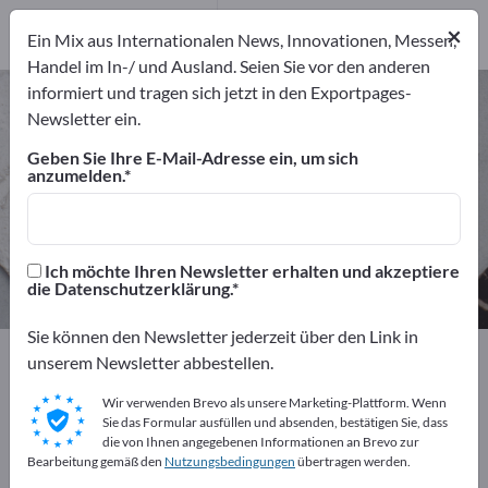
Hersteller
49
×
Ein Mix aus Internationalen News, Innovationen, Messen,
Distributoren
2
Handel im In-/ und Ausland. Seien Sie vor den anderen
informiert und tragen sich jetzt in den Exportpages-
Spezialpapiere – Hersteller und
Newsletter ein.
Lieferanten finden
Geben Sie Ihre E-Mail-Adresse ein, um sich
anzumelden.
Anbieter
Hersteller
51
49
Distributoren
Ich möchte Ihren Newsletter erhalten und akzeptiere
2
die Datenschutzerklärung.
Sie können den Newsletter jederzeit über den Link in
Exportpages
Roh- & Werkstoffe
Papiere
unserem Newsletter abbestellen.
Spezialpapiere
Wir verwenden Brevo als unsere Marketing-Plattform. Wenn
Sie das Formular ausfüllen und absenden, bestätigen Sie, dass
Kostenlos inserieren auf
die von Ihnen angegebenen Informationen an Brevo zur
Bearbeitung gemäß den
Nutzungsbedingungen
übertragen werden.
Exportpages!