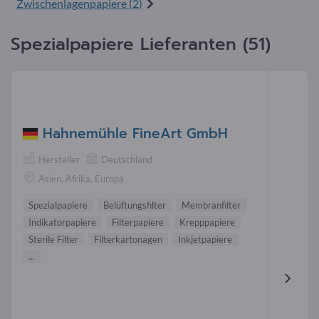
Zwischenlagenpapiere (2)
Spezialpapiere Lieferanten (51)
Hahnemühle FineArt GmbH
Hersteller
Deutschland
Asien, Afrika, Europa
Spezialpapiere
Belüftungsfilter
Membranfilter
Indikatorpapiere
Filterpapiere
Krepppapiere
Sterile Filter
Filterkartonagen
Inkjetpapiere
...