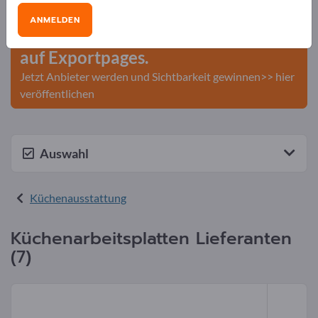
Veröffentlichen Sie Ihr
ANMELDEN
Unternehmen und Ihre Produkte
auf Exportpages.
Jetzt Anbieter werden und Sichtbarkeit gewinnen>> hier
veröffentlichen
Auswahl
Küchenausstattung
Küchenarbeitsplatten Lieferanten
(7)