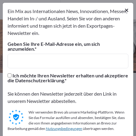
7
Hersteller
×
Ein Mix aus Internationalen News, Innovationen, Messen,
7
Handel im In-/ und Ausland. Seien Sie vor den anderen
informiert und tragen sich jetzt in den Exportpages-
Küchenarbeitsplatten – Hersteller
Newsletter ein.
und Lieferanten finden
Geben Sie Ihre E-Mail-Adresse ein, um sich
anzumelden.
Anbieter
Hersteller
7
7
Ich möchte Ihren Newsletter erhalten und akzeptiere
Exportpages
Haus & Garten
Küchenausstattung
die Datenschutzerklärung.
Küchenarbeitsplatten
Sie können den Newsletter jederzeit über den Link in
unserem Newsletter abbestellen.
Kostenlos inserieren auf
Exportpages!
Wir verwenden Brevo als unsere Marketing-Plattform. Wenn
Sie das Formular ausfüllen und absenden, bestätigen Sie, dass
Bedarfe – Angebote – Gebrauchtwaren –
die von Ihnen angegebenen Informationen an Brevo zur
Bearbeitung gemäß den
Nutzungsbedingungen
übertragen werden.
Geschäftskontakte>> hier starten