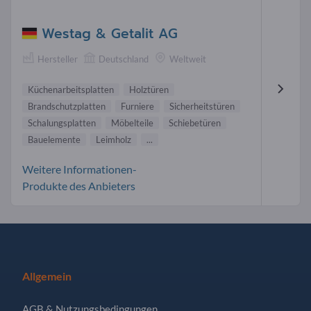
Westag & Getalit AG
Hersteller
Deutschland
Weltweit
Küchenarbeitsplatten
Holztüren
Brandschutzplatten
Furniere
Sicherheitstüren
Schalungsplatten
Möbelteile
Schiebetüren
Bauelemente
Leimholz
...
Weitere Informationen-
Produkte des Anbieters
Allgemein
AGB & Nutzungsbedingungen