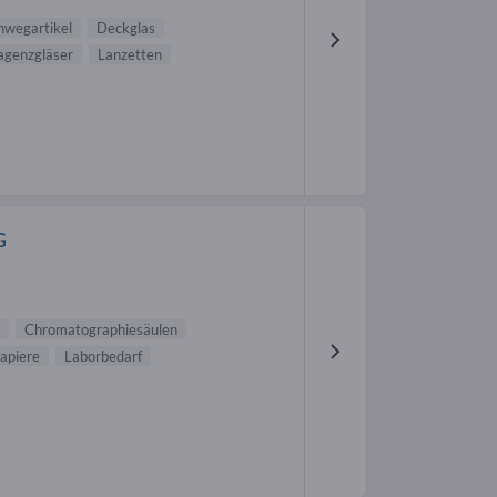
nwegartikel
Deckglas
agenzgläser
Lanzetten
G
Chromatographiesäulen
apiere
Laborbedarf