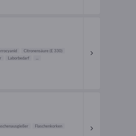
errocyanid
Citronensäure (E 330)
r
Laborbedarf
...
aschenausgießer
Flaschenkorken