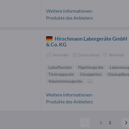
Weitere Informationen-
Produkte des Anbieters
Hirschmann Laborgeräte GmbH
& Co. KG
Hersteller
Deutschland
Weltweit
Laborflaschen
Pipettiergeräte
Labormess
Titrierapparate
Glaspipetten
Glaskapillar
Volumenmessgeräte
...
Weitere Informationen-
Produkte des Anbieters
1
2