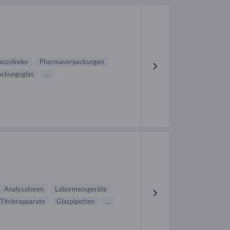
aszylinder
Pharmaverpackungen
ackungsglas
...
Analysatoren
Labormessgeräte
Titrierapparate
Glaspipetten
...