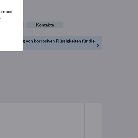
llen und
ur
lenangebote
Kontakte
eitlagerung von korrosiven Flüssigkeiten für die