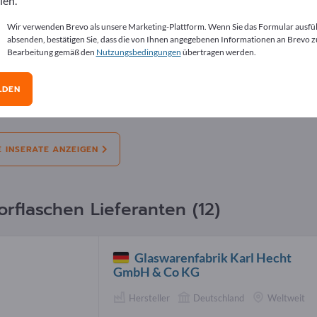
len.
erate
Wir verwenden Brevo als unsere Marketing-Plattform. Wenn Sie das Formular ausfü
absenden, bestätigen Sie, dass die von Ihnen angegebenen Informationen an Brevo z
Bearbeitung gemäß den
Nutzungsbedingungen
übertragen werden.
l:
Angebote
Bedarfe
Gebrauchtes
Stel
LDEN
bote
Hochreine PFA-Reagenzflaschen für die Langz
Isotopenanalyse
E INSERATE ANZEIGEN
orflaschen Lieferanten (12)
Glaswarenfabrik Karl Hecht
GmbH & Co KG
Hersteller
Deutschland
Weltweit