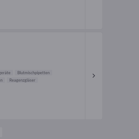
geräte
Blutmischpipetten
en
Reagenzgläser