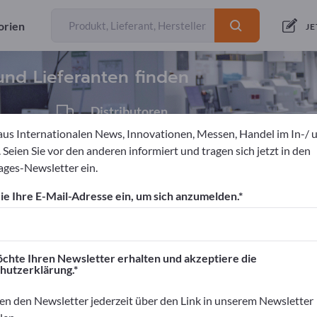
orien
Anbieter
12
JE
und Lieferanten finden
Distributoren
1
aus Internationalen News, Innovationen, Messen, Handel im In-/ 
 Seien Sie vor den anderen informiert und tragen sich jetzt in den
ges-Newsletter ein.
Laborflaschen
e Ihre E-Mail-Adresse ein, um sich anzumelden.
ortpages!
äftskontakte>> hier starten
chte Ihren Newsletter erhalten und akzeptiere die
hutzerklärung.
rnehmen und Ihre Produkte auf Exportpag
nen>> hier veröffentlichen
en den Newsletter jederzeit über den Link in unserem Newsletter