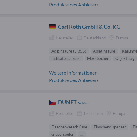
Produkte des Anbieters
Carl Roth GmbH & Co. KG
Hersteller
Deutschland
Europa
Adipinsäure (E 355)
Abietinsäure
Kaliumf
Indikatorpapiere
Messbecher
Objektträge
Weitere Informationen-
Produkte des Anbieters
DUNET s.r.o.
Hersteller
Tschechien
Europa
Flaschenverschlüsse
Flaschendispenser
Fl
Gläserspüler
...