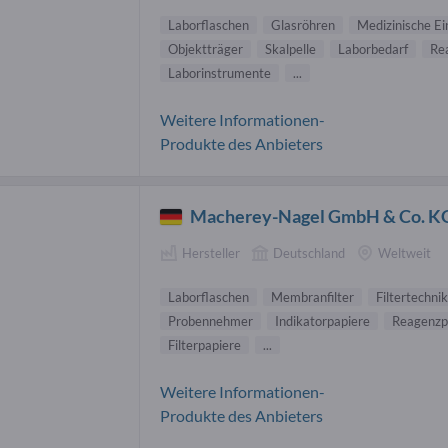
Laborflaschen
Glasröhren
Medizinische Ei
Objektträger
Skalpelle
Laborbedarf
Re
Laborinstrumente
...
Weitere Informationen-
Produkte des Anbieters
Macherey-Nagel GmbH & Co. K
Hersteller
Deutschland
Weltweit
Laborflaschen
Membranfilter
Filtertechnik
Probennehmer
Indikatorpapiere
Reagenzp
Filterpapiere
...
Weitere Informationen-
Produkte des Anbieters