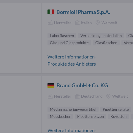
Bormioli Pharma S.p.A.
Hersteller
Italien
Weltweit
Laborflaschen
Verpackungsmaterialien
Gl
Glas und Glasprodukte
Glasflaschen
Verp
Weitere Informationen-
Produkte des Anbieters
Brand GmbH + Co. KG
Hersteller
Deutschland
Weltweit
Medizinische Einwegartikel
Pipettiergeräte
Messbecher
Pipettenspitzen
Küvetten
Weitere Informationen-