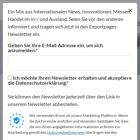
Hersteller
5
×
Ein Mix aus Internationalen News, Innovationen, Messen,
Handel im In-/ und Ausland. Seien Sie vor den anderen
informiert und tragen sich jetzt in den Exportpages-
Schutz- und Sicherheitsnetze –
Newsletter ein.
Hersteller und Lieferanten finden
Geben Sie Ihre E-Mail-Adresse ein, um sich
anzumelden.
Anbieter
Hersteller
5
5
Ich möchte Ihren Newsletter erhalten und akzeptiere
Exportpages
Sicherheit & Schutz
die Datenschutzerklärung.
Sicherheitseinrichtungen
Sie können den Newsletter jederzeit über den Link in
Schutz- und Sicherheitsnetze
unserem Newsletter abbestellen.
Kostenlos inserieren auf
Wir verwenden Brevo als unsere Marketing-Plattform. Wenn
Sie das Formular ausfüllen und absenden, bestätigen Sie, dass
Exportpages!
die von Ihnen angegebenen Informationen an Brevo zur
Bearbeitung gemäß den
Nutzungsbedingungen
übertragen werden.
Bedarfe – Angebote – Gebrauchtwaren –