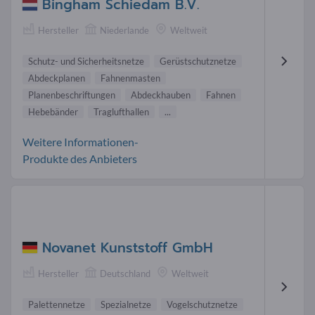
Bingham Schiedam B.V.
Hersteller
Niederlande
Weltweit
Schutz- und Sicherheitsnetze
Gerüstschutznetze
Abdeckplanen
Fahnenmasten
Planenbeschriftungen
Abdeckhauben
Fahnen
Hebebänder
Traglufthallen
...
Weitere Informationen-
Produkte des Anbieters
Novanet Kunststoff GmbH
Hersteller
Deutschland
Weltweit
Palettennetze
Spezialnetze
Vogelschutznetze