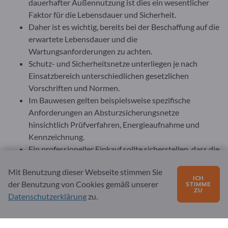
dauerhafter Außennutzung ist dies ein wesentlicher
Faktor für die Lebensdauer und Sicherheit.
Daher ist es wichtig, bereits bei der Beschaffung auf die
erwartete Lebensdauer und die
Wartungsanforderungen zu achten.
Schutz- und Sicherheitsnetze unterliegen je nach
Einsatzbereich unterschiedlichen gesetzlichen
Vorschriften und Normen.
Im Bauwesen gelten beispielsweise spezifische
Anforderungen an Absturzsicherungsnetze
hinsichtlich Prüfverfahren, Energieaufnahme und
Kennzeichnung.
Ein professioneller Einkauf sollte sicherstellen, dass die
angebotenen Netze den einschlägigen nationalen und
Mit Benutzung dieser Webseite stimmen Sie
internationalen Normen entsprechen. Zertifikate,
ICH
der Benutzung von Cookies gemäß unserer
STIMME
Prüfberichte und Konformitätserklärungen sind
ZU
Datenschutzerklärung
zu.
zwingend anzufordern und zu dokumentieren.
Besonders bei sicherheitsrelevanten Anwendungen ist
die Nachweisführung im Schadensfall von großer