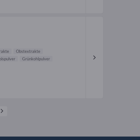
rakte
Obstextrakte
bispulver
Grünkohlpulver