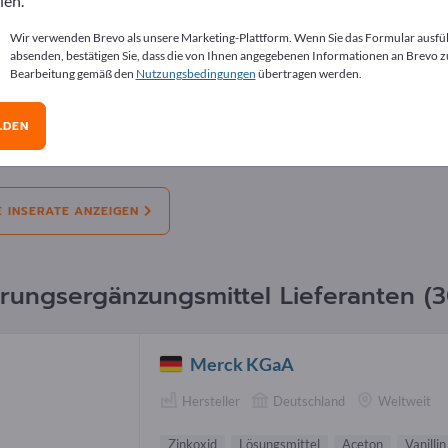
len.
erate
Wir verwenden Brevo als unsere Marketing-Plattform. Wenn Sie das Formular ausfü
absenden, bestätigen Sie, dass die von Ihnen angegebenen Informationen an Brevo z
Bearbeitung gemäß den
Nutzungsbedingungen
übertragen werden.
l:
Angebote
Bedarfe
Gebrauchtes
Stel
LDEN
bote
Entdecken Sie die Harmonie der Verdauung m
ersten Wahl
E INSERATE ANZEIGEN
rungsergänzungsmittel Lieferanten (3
Merck KGaA
Hersteller
Deutschland
Weltweit
Zinkoxid
Lösungsmittel
Aceton
Vanillin