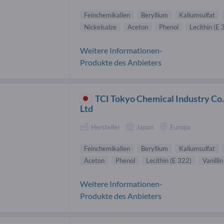
Feinchemikalien
Beryllium
Kaliumsulfat
Nickelsalze
Aceton
Phenol
Lecithin (E 
Weitere Informationen-
Produkte des Anbieters
TCI Tokyo Chemical Industry Co.
Ltd
Hersteller
Japan
Europa
Feinchemikalien
Beryllium
Kaliumsulfat
Aceton
Phenol
Lecithin (E 322)
Vanillin
Weitere Informationen-
Produkte des Anbieters