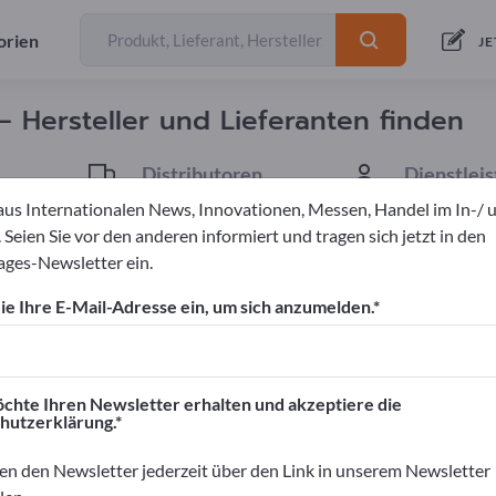
Anbieter
Hersteller
30
25
orien
JE
 Hersteller und Lieferanten finden
Distributoren
Dienstleis
4
1
aus Internationalen News, Innovationen, Messen, Handel im In-/ 
 Seien Sie vor den anderen informiert und tragen sich jetzt in den
ges-Newsletter ein.
ahrungsergänzungsmittel
e Ihre E-Mail-Adresse ein, um sich anzumelden.
ortpages!
äftskontakte>> hier starten
chte Ihren Newsletter erhalten und akzeptiere die
hutzerklärung.
rnehmen und Ihre Produkte auf Exportpag
nen>> hier veröffentlichen
en den Newsletter jederzeit über den Link in unserem Newsletter