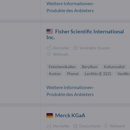
Weitere Informationen-
Produkte des Anbieters
Fisher Scientific International
Inc.
Hersteller
Vereinigte Staaten
Weltweit
Feinchemikalien
Beryllium
Kaliumsulfat
Aceton
Phenol
Lecithin (E 322)
Vanillin
Weitere Informationen-
Produkte des Anbieters
Merck KGaA
Hersteller
Deutschland
Weltweit