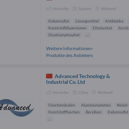
Hersteller
Spanien
Weltweit
Kaliumsulfat
Lösungsmittel
Antibiotika
Kunststoffdispersionen
Ethylacetat
Acryl
Dicalciumphosphat
...
Weitere Informationen-
Produkte des Anbieters
Advanced Technology &
Industrial Co. Ltd
Hersteller
China
Weltweit
Feinchemikalien
Aluminiumplatten
Nickel
Kunststoffflaschen
Beryllium
Kaliumsulfat
...