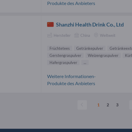
Produkte des Anbieters
Shanzhi Health Drink Co., Ltd
Hersteller
China
Weltweit
Früchtetees
Getränkepulver
Getränkeext
Gerstengraspulver
Weizengraspulver
Kür
Hafergraspulver
...
Weitere Informationen-
Produkte des Anbieters
1
2
3