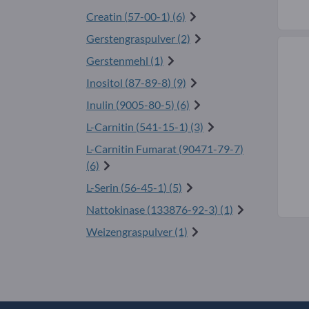
Creatin (
57-00-1
) (6)
Gerstengraspulver (2)
Gerstenmehl (1)
Inositol (
87-89-8
) (9)
Inulin (
9005-80-5
) (6)
L-Carnitin (
541-15-1
) (3)
L-Carnitin Fumarat (
90471-79-7
)
(6)
L-Serin (
56-45-1
) (5)
Nattokinase (
133876-92-3
) (1)
Weizengraspulver (1)