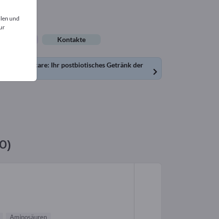
llen und
ur
lenangebote
Kontakte
it Postbiocare: Ihr postbiotisches Getränk der
0)
Aminosäuren