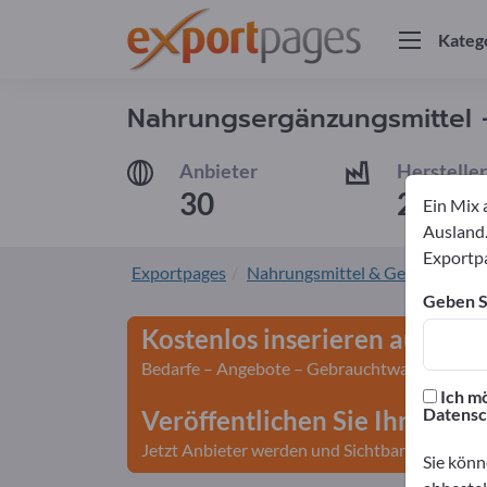
Kateg
Nahrungsergänzungsmittel –
Anbieter
Hersteller
30
25
Ein Mix 
Ausland.
Exportpa
Exportpages
Nahrungsmittel & Getränke
N
Geben Si
Kostenlos inserieren auf Exp
Bedarfe – Angebote – Gebrauchtwaren – Gesch
Ich mö
Datensc
Veröffentlichen Sie Ihr Unte
Jetzt Anbieter werden und Sichtbarkeit gewin
Sie könn