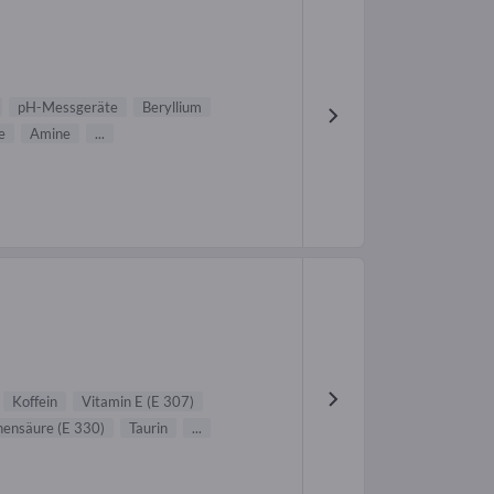
pH-Messgeräte
Beryllium
e
Amine
...
Koffein
Vitamin E (E 307)
nensäure (E 330)
Taurin
...