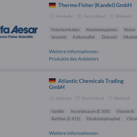
Thermo Fisher (Kandel) GmbH
Hersteller
Deutschland
Weltweit
Feinchemikalien
Aluminiumplatten
Nickel
Sesamöl
Kaliumsulfat
Zinkoxid
Alkohol
Weitere Informationen-
Produkte des Anbieters
Atlantic Chemicals Trading
GmbH
Lieferant
Deutschland
Weltweit
Vanillin
Ascorbinsäure (E 300)
Vitamin B
Xanthan (E 415)
Dicalciumphosphat
Citro
Weitere Informationen-