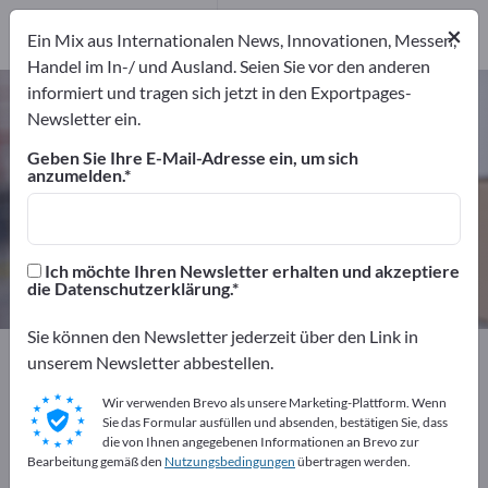
Hersteller
12
×
Ein Mix aus Internationalen News, Innovationen, Messen,
Distributoren
2
Handel im In-/ und Ausland. Seien Sie vor den anderen
informiert und tragen sich jetzt in den Exportpages-
Stretchfolien – Hersteller und
Newsletter ein.
Lieferanten finden
Geben Sie Ihre E-Mail-Adresse ein, um sich
anzumelden.
Anbieter
Hersteller
14
12
Distributoren
Ich möchte Ihren Newsletter erhalten und akzeptiere
2
die Datenschutzerklärung.
Sie können den Newsletter jederzeit über den Link in
Exportpages
Transport & Verpackung
unserem Newsletter abbestellen.
Verpackungsmaterialien
Stretchfolien
Wir verwenden Brevo als unsere Marketing-Plattform. Wenn
Sie das Formular ausfüllen und absenden, bestätigen Sie, dass
Kostenlos inserieren auf
die von Ihnen angegebenen Informationen an Brevo zur
Bearbeitung gemäß den
Nutzungsbedingungen
übertragen werden.
Exportpages!