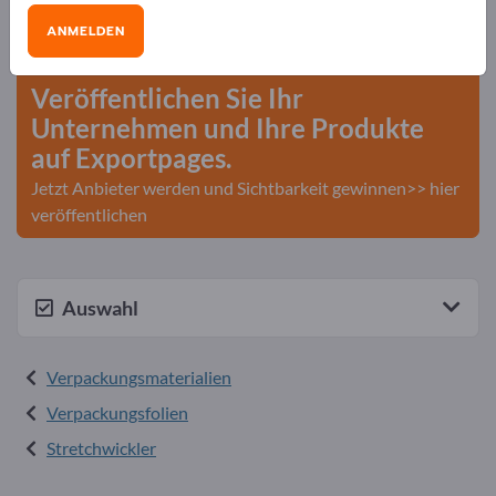
Bedarfe – Angebote – Gebrauchtwaren –
ANMELDEN
Geschäftskontakte>> hier starten
Veröffentlichen Sie Ihr
Unternehmen und Ihre Produkte
auf Exportpages.
Jetzt Anbieter werden und Sichtbarkeit gewinnen>> hier
veröffentlichen
Auswahl
Verpackungsmaterialien
Verpackungsfolien
Stretchwickler