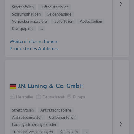
Stretchfolien
Luftpolsterfolien
Schrumpfhauben
Seidenpapiere
Verpackungspapiere
Isolierfolien
Abdeckfolien
Kraftpapiere
...
Weitere Informationen-
Produkte des Anbieters
J.N. Lüning & Co. GmbH
Hersteller
Deutschland
Europa
Stretchfolien
Antirutschpapiere
Antirutschmatten
Cellophanfolien
Ladungssicherungsbänder
Transportverpackungen
Kühlboxen
...