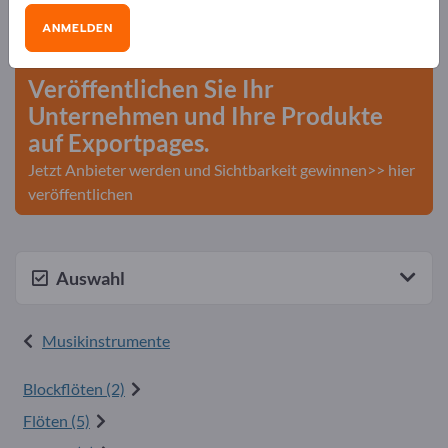
Bedarfe – Angebote – Gebrauchtwaren –
ANMELDEN
Geschäftskontakte>> hier starten
Veröffentlichen Sie Ihr
Unternehmen und Ihre Produkte
auf Exportpages.
Jetzt Anbieter werden und Sichtbarkeit gewinnen>> hier
veröffentlichen
Auswahl
Musikinstrumente
Blockflöten (2)
Flöten (5)