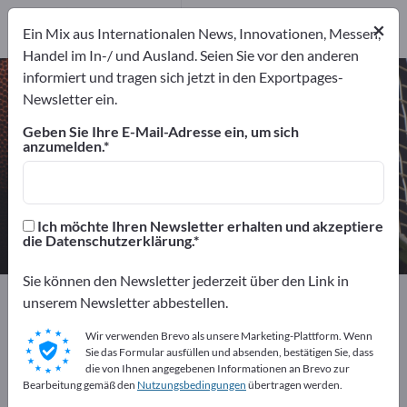
Hersteller
7
×
Ein Mix aus Internationalen News, Innovationen, Messen,
Distributoren
3
Handel im In-/ und Ausland. Seien Sie vor den anderen
informiert und tragen sich jetzt in den Exportpages-
Blasinstrumente – Hersteller und
Newsletter ein.
Lieferanten finden
Geben Sie Ihre E-Mail-Adresse ein, um sich
anzumelden.
Anbieter
Hersteller
10
7
Distributoren
Ich möchte Ihren Newsletter erhalten und akzeptiere
3
die Datenschutzerklärung.
Sie können den Newsletter jederzeit über den Link in
Exportpages
Sport & Freizeit
Musikinstrumente
unserem Newsletter abbestellen.
Blasinstrumente
Wir verwenden Brevo als unsere Marketing-Plattform. Wenn
Sie das Formular ausfüllen und absenden, bestätigen Sie, dass
Kostenlos inserieren auf
die von Ihnen angegebenen Informationen an Brevo zur
Bearbeitung gemäß den
Nutzungsbedingungen
übertragen werden.
Exportpages!