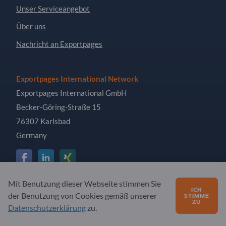
Unser Serviceangebot
Über uns
Nachricht an Exportpages
Exportpages International Network
Exportpages International GmbH
Becker-Göring-Straße 15
76307 Karlsbad
Germany
Mit Benutzung dieser Webseite stimmen Sie
ICH
Copyright © 2026 Exportpages International GmbH. Alle
der Benutzung von Cookies gemäß unserer
STIMME
Rechte vorbehalten.
ZU
Datenschutzerklärung
zu.