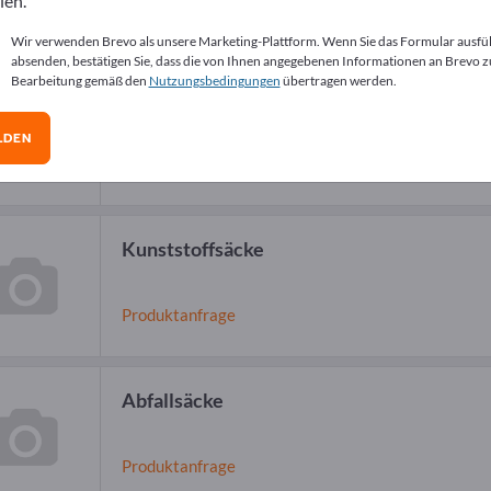
len.
Wir verwenden Brevo als unsere Marketing-Plattform. Wenn Sie das Formular ausfü
absenden, bestätigen Sie, dass die von Ihnen angegebenen Informationen an Brevo z
Bearbeitung gemäß den
Nutzungsbedingungen
übertragen werden.
Polyethylenfolien
LDEN
Produktanfrage
Kunststoffsäcke
Produktanfrage
Abfallsäcke
Produktanfrage