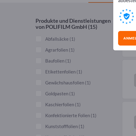
abbestel
Produkte und Dienstleistungen
von
POLIFILM GmbH
(15)
ANME
Abfallsäcke
(1)
Agrarfolien
(1)
Baufolien
(1)
Etikettenfolien
(1)
Gewächshausfolien
(1)
Goldpasten
(1)
Kaschierfolien
(1)
Konfektionierte Folien
(1)
Kunststofffolien
(1)