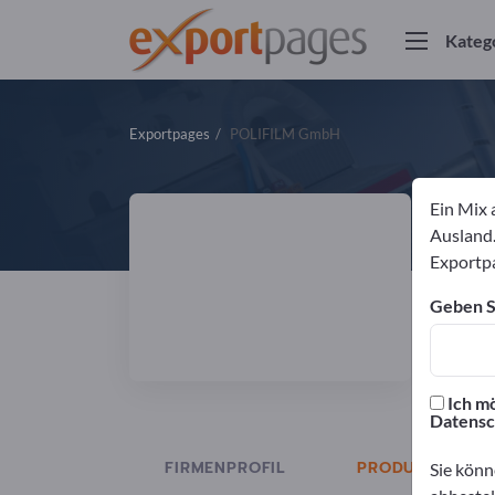
Kateg
Exportpages
POLIFILM GmbH
Ein Mix 
P
Ausland.
Exportpa
Herst
Geben Si
ISO
Ich mö
Datensc
FIRMENPROFIL
PRODUKTE
Sie könn