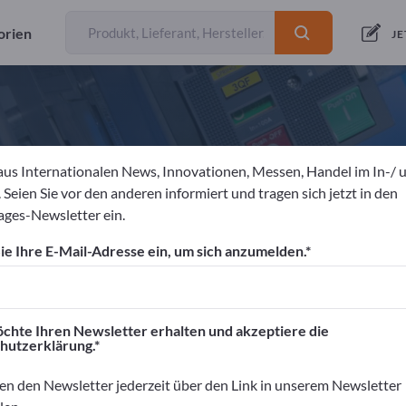
orien
JE
aus Internationalen News, Innovationen, Messen, Handel im In-/ 
OLIFILM GmbH
 Seien Sie vor den anderen informiert und tragen sich jetzt in den
ges-Newsletter ein.
eller
Deutschland
Website
Anfrage senden
e Ihre E-Mail-Adresse ein, um sich anzumelden.
 9001:2015
ISO 50001:2018
EN 15593:2008
chte Ihren Newsletter erhalten und akzeptiere die
hutzerklärung.
en den Newsletter jederzeit über den Link in unserem Newsletter